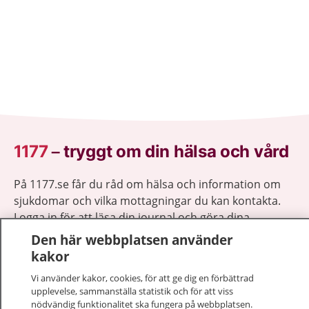
1177
–
tryggt om din hälsa och vård
På 1177.se får du råd om hälsa och information om
sjukdomar och vilka mottagningar du kan kontakta.
Logga in för att läsa din journal och göra dina
vårdärenden. Ring telefonnummer 1177 för
Den här webbplatsen använder
sjukvårdsrådgivning dygnet runt.
kakor
1177 ger dig råd när du vill må bättre.
Vi använder kakor, cookies, för att ge dig en förbättrad
upplevelse, sammanställa statistik och för att viss
nödvändig funktionalitet ska fungera på webbplatsen.