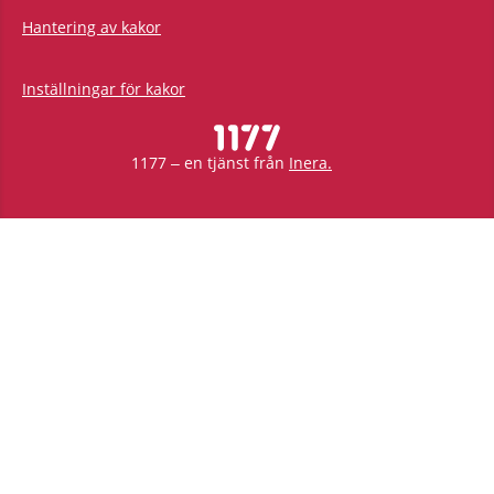
Hantering av kakor
Inställningar för kakor
1177 – en tjänst från
Inera.