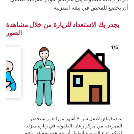
أن يخضع للفحص في بيئته المنزلية.
يجدر بك الاستعداد للزيارة من خلال مشاهدة
الصور
Image
1
Image
1
1
/
5
 image
Show next image
عندما يبلغ الطفل سن 8 أشهر من العمر ستحضر
الممرضة من مركز رعاية الطفولة في زيارة منزلية
لديكم. تتاح الفرصة للطفل أن يتم فحخصه في بيئته