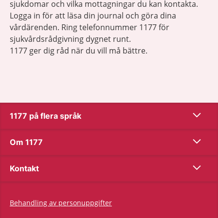
sjukdomar och vilka mottagningar du kan kontakta.
Logga in för att läsa din journal och göra dina
vårdärenden. Ring telefonnummer 1177 för
sjukvårdsrådgivning dygnet runt.
1177 ger dig råd när du vill må bättre.
Show co
1177 på flera språk
Show co
Om 1177
Show co
Kontakt
Behandling av personuppgifter