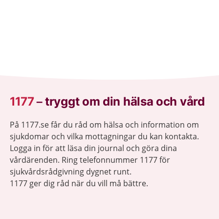
1177
–
tryggt om din hälsa och vård
På 1177.se får du råd om hälsa och information om
sjukdomar och vilka mottagningar du kan kontakta.
Logga in för att läsa din journal och göra dina
vårdärenden. Ring telefonnummer 1177 för
sjukvårdsrådgivning dygnet runt.
1177 ger dig råd när du vill må bättre.