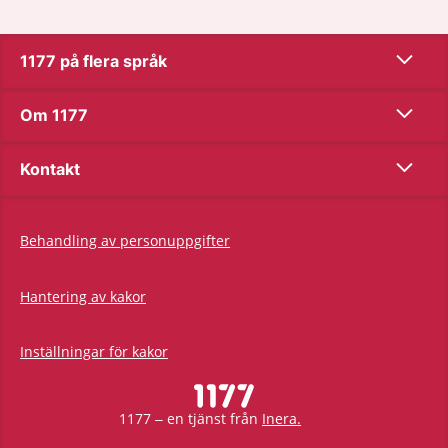
Show co
1177 på flera språk
Show co
Om 1177
Show co
Kontakt
Behandling av personuppgifter
Hantering av kakor
Inställningar för kakor
1177 – en tjänst från
Inera.