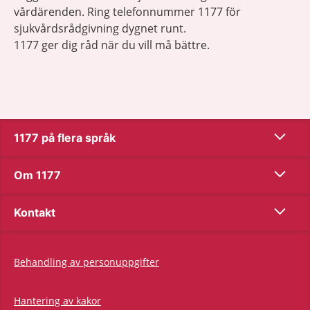
vårdärenden. Ring telefonnummer 1177 för
sjukvårdsrådgivning dygnet runt.
1177 ger dig råd när du vill må bättre.
Show co
1177 på flera språk
Show co
Om 1177
Show co
Kontakt
Behandling av personuppgifter
Hantering av kakor