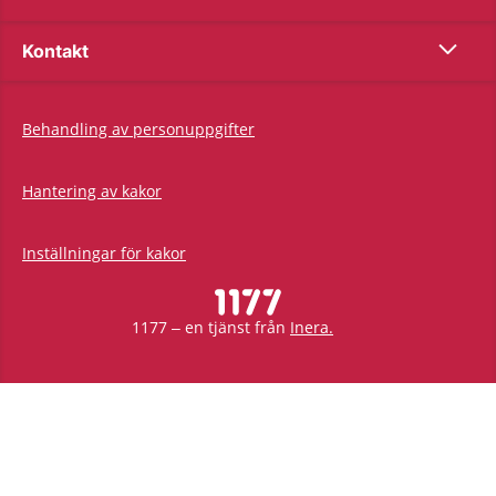
Show co
Kontakt
Behandling av personuppgifter
Hantering av kakor
Inställningar för kakor
1177 – en tjänst från
Inera.