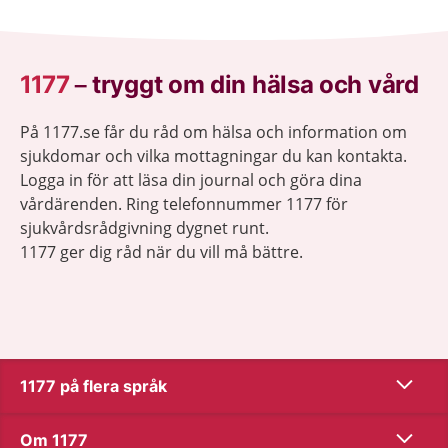
1177
–
tryggt om din hälsa och vård
På 1177.se får du råd om hälsa och information om
sjukdomar och vilka mottagningar du kan kontakta.
Logga in för att läsa din journal och göra dina
vårdärenden. Ring telefonnummer 1177 för
sjukvårdsrådgivning dygnet runt.
1177 ger dig råd när du vill må bättre.
Show co
1177 på flera språk
Show co
Om 1177