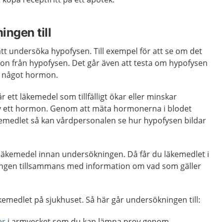
ingen till
 att undersöka hypofysen. Till exempel för att se om det
mon från hypofysen. Det går även att testa om hypofysen
v något hormon.
r ett läkemedel som tillfälligt ökar eller minskar
v ett hormon. Genom att mäta hormonerna i blodet
äkemedlet så kan vårdpersonalen se hur hypofysen bildar
a läkemedel innan undersökningen. Då får du läkemedlet i
ingen tillsammans med information om vad som gäller
äkemedlet på sjukhuset. Så här går undersökningen till:
er
i armvecket som du kan lämna prov genom.