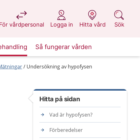
på 1177.se
på 1177.se
på 1177.se
på 1177.se
För vårdpersonal
Logga in
Hitta vård
Sök
ehandling
Så fungerar vården
Mätningar
Undersökning av hypofysen
Hitta på sidan
Vad är hypofysen?
Förberedelser