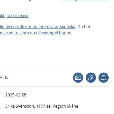
ktiga i sin vård
.
jälp av en tolk om du inte pratar svenska
. Du har
lp av en tolk om du till exempel har en
Dela via mejl
Kopiera län
Skr
KELN
2025-02-28
Erika
Svensson,
1177.se, Region Skåne