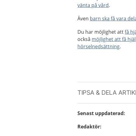
vänta på vård
.
Även
barn ska få vara dela
Du har möjlighet att
få h
också
möjlighet att få hjä
hörselnedsättning
.
TIPSA & DELA ARTI
Senast uppdaterad
:
Redaktör
: