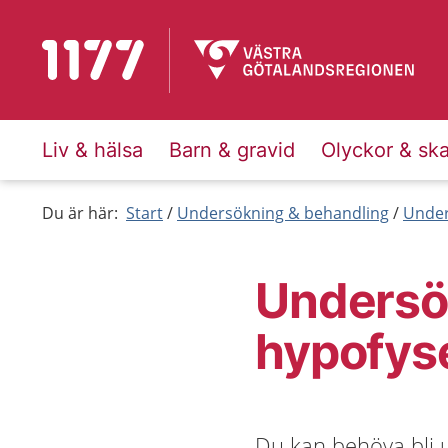
Till startsidan för 1177
Liv & hälsa
Barn & gravid
Olyckor & sk
Du är här:
Start
Undersökning & behandling
Under
Undersö
hypofys
Du kan behöva bli u