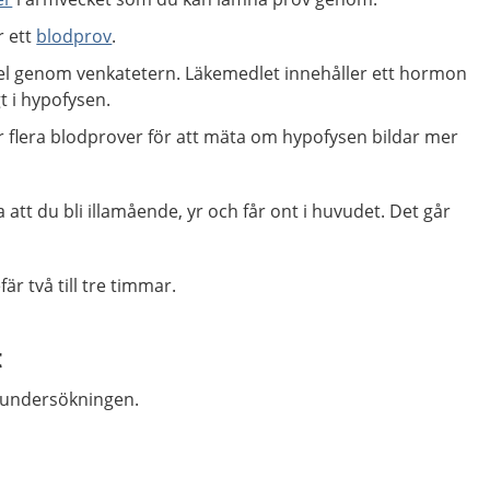
r ett
blodprov
.
el genom venkatetern. Läkemedlet innehåller ett hormon
t i hypofysen.
 flera blodprover för att mäta om hypofysen bildar mer
 att du bli illamående, yr och får ont i huvudet. Det går
r två till tre timmar.
t
 undersökningen.