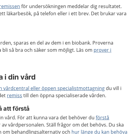
remissen
för undersökningen meddelar dig resultatet.
ett läkarbesök, på telefon eller i ett brev. Det brukar vara
ården, sparas en del av dem i en biobank. Proverna
ka bli så bra och säker som möjligt. Läs om
prover i
 i din vård
en vårdcentral eller öppen specialistmottagning
du vill i
 det
remiss
till den öppna specialiserade vården.
 att förstå
 din vård. För att kunna vara det behöver du
förstå
 av vårdpersonalen. Ställ frågor om det behövs. Du ska
ion om behandlingsalternativ och
hur länge du kan behöva