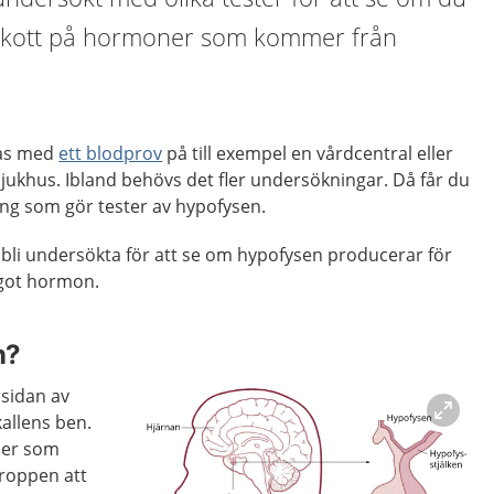
erskott på hormoner som kommer från
kas med
ett blodprov
på till exempel en vårdcentral eller
jukhus. Ibland behövs det fler undersökningar. Då får du
ing som gör tester av hypofysen.
bli undersökta för att se om hypofysen producerar för
något hormon.
n?
sidan av
kallens ben.
ner som
kroppen att