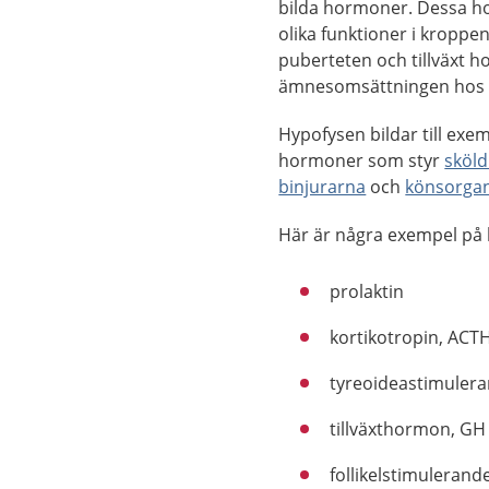
bilda hormoner. Dessa h
olika funktioner i kroppen
puberteten och tillväxt h
ämnesomsättningen hos 
Hypofysen bildar till exe
hormoner som styr
sköld
binjurarna
och
könsorga
Här är några exempel på 
prolaktin
kortikotropin, ACT
tyreoideastimuler
tillväxthormon, GH
follikelstimuleran