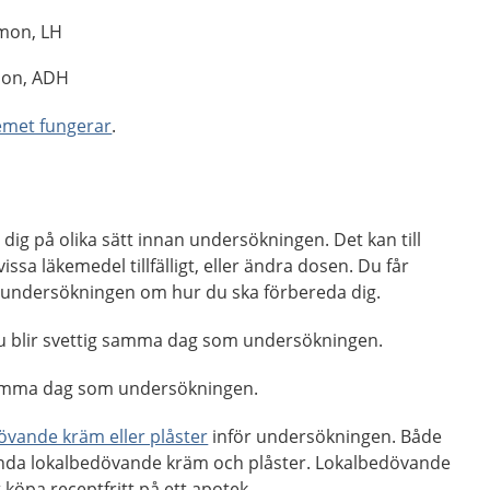
rmon, LH
mon, ADH
met fungerar
.
ig på olika sätt innan undersökningen. Det kan till
issa läkemedel tillfälligt, eller ändra dosen. Du får
ill undersökningen om hur du ska förbereda dig.
 du blir svettig samma dag som undersökningen.
 samma dag som undersökningen.
övande kräm eller plåster
inför undersökningen. Både
nda lokalbedövande kräm och plåster. Lokalbedövande
 köpa receptfritt på ett apotek.