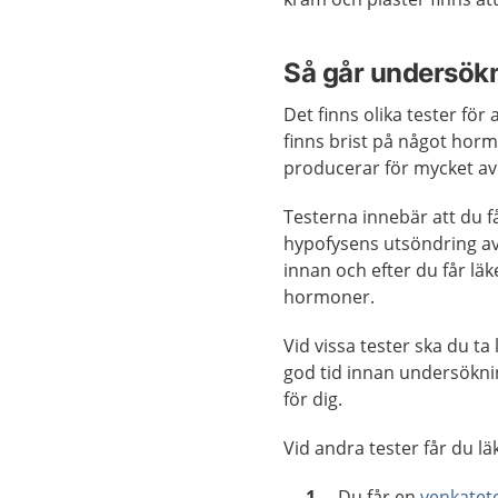
Så går undersökn
Det finns olika tester för
finns brist på något hor
producerar för mycket a
Testerna innebär att du få
hypofysens utsöndring a
innan och efter du får l
hormoner.
Vid vissa tester ska du t
god tid innan undersökn
för dig.
Vid andra tester får du l
Du får en
venkatet