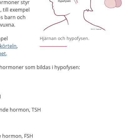
ormoner styr
, till exempel
os barn och
vuxna.
Förstora bilden
mpel
Hjärnan och hypofysen.
körteln
,
net
.
hormoner som bildas i hypofysen:
H
ande hormon, TSH
de hormon, FSH