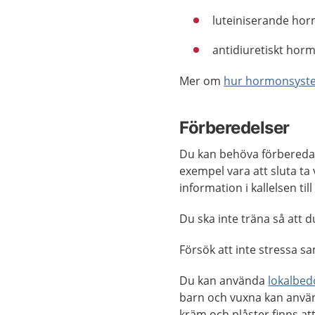
luteiniserande ho
antidiuretiskt hor
Mer om
hur hormonsyste
Förberedelser
Du kan behöva förbereda d
exempel vara att sluta ta v
information i kallelsen t
Du ska inte träna så att
Försök att inte stressa
Du kan använda
lokalbed
barn och vuxna kan anvä
kräm och plåster finns att