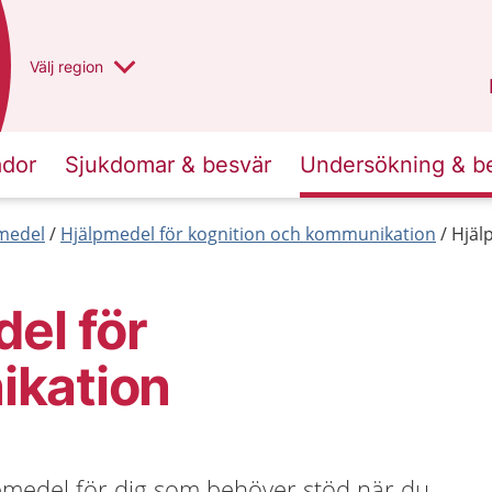
Du har valt region
Välj
en annan
region
Västra Götaland
.
ador
Sjukdomar & besvär
Undersökning & b
medel
Hjälpmedel för kognition och kommunikation
Hjäl
el för
kation
lpmedel för dig som behöver stöd när du