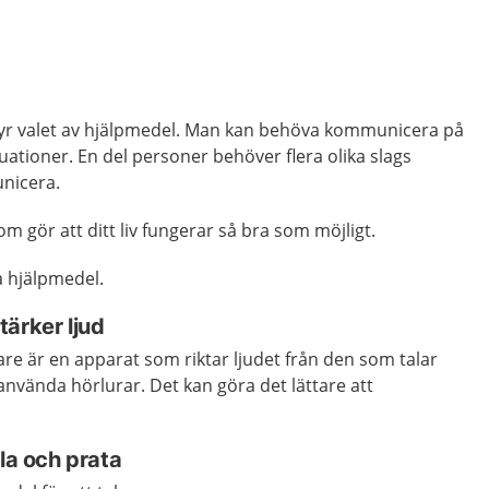
yr valet av hjälpmedel. Man kan behöva kommunicera på
ituationer. En del personer behöver flera olika slags
nicera.
m gör att ditt liv fungerar så bra som möjligt.
a hjälpmedel.
ärker ljud
e är en apparat som riktar ljudet från den som talar
r använda hörlurar. Det kan göra det lättare att
ala och prata