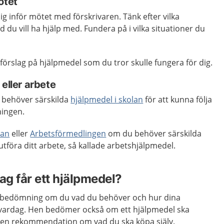
ötet
ig inför mötet med förskrivaren. Tänk efter vilka
 du vill ha hjälp med. Fundera på i vilka situationer du
örslag på hjälpmedel som du tror skulle fungera för dig.
 eller arbete
 behöver särskilda
hjälpmedel i skolan
för att kunna följa
ningen.
san
eller
Arbetsförmedlingen
om du behöver särskilda
utföra ditt arbete, så kallade arbetshjälpmedel.
g får ett hjälpmedel?
en bedömning om du vad du behöver och hur dina
 vardag. Hen bedömer också om ett hjälpmedel ska
år en rekommendation om vad du ska köpa själv.