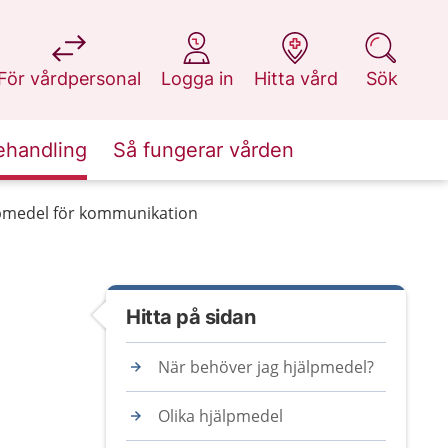
på 1177.se
på 1177.se
på 1177.se
på 1177.se
För vårdpersonal
Logga in
Hitta vård
Sök
ehandling
Så fungerar vården
pmedel för kommunikation
Hitta på sidan
När behöver jag hjälpmedel?
Olika hjälpmedel