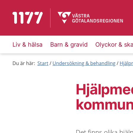
Till startsidan för 1177
Liv & hälsa
Barn & gravid
Olyckor & sk
Du är här:
Start
Undersökning & behandling
Hjälp
Hjälpmed
kommuni
Det finns olika hjä