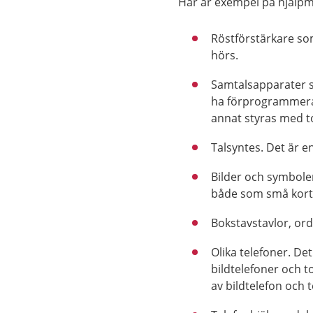
Här är exempel på hjälpme
Röstförstärkare so
hörs.
Samtalsapparater so
ha förprogrammerat
annat styras med t
Talsyntes. Det är e
Bilder och symboler
både som små kort 
Bokstavstavlor, ordt
Olika telefoner. Det
bildtelefoner och 
av bildtelefon och t