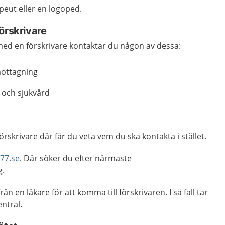
peut eller en logoped.
örskrivare
med en förskrivare kontaktar du någon av dessa:
mottagning
och sjukvård
rskrivare där får du veta vem du ska kontakta i stället.
77.se
. Där söker du efter närmaste
g.
rån en läkare för att komma till förskrivaren. I så fall tar
ntral.