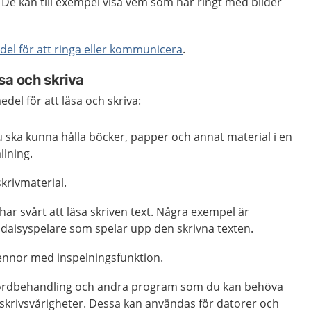
De kan till exempel visa vem som har ringt med bilder
del för att ringa eller kommunicera
.
äsa och skriva
del för att läsa och skriva:
du ska kunna hålla böcker, papper och annat material i en
llning.
krivmaterial.
ar svårt att läsa skriven text. Några exempel är
 daisyspelare som spelar upp den skrivna texten.
pennor med inspelningsfunktion.
ordbehandling och andra program som du kan behöva
 skrivsvårigheter. Dessa kan användas för datorer och