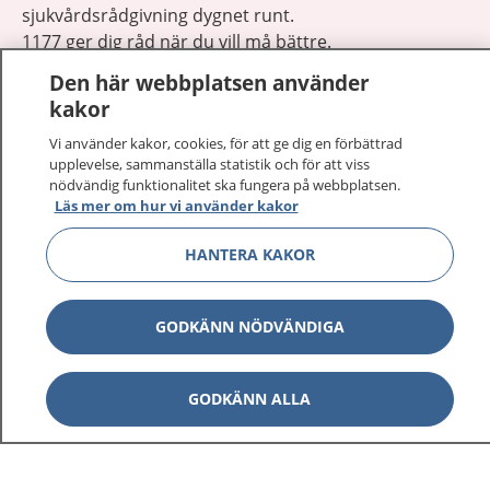
sjukvårdsrådgivning dygnet runt.
1177 ger dig råd när du vill må bättre.
Den här webbplatsen använder
kakor
Vi använder kakor, cookies, för att ge dig en förbättrad
upplevelse, sammanställa statistik och för att viss
Visa inn
nödvändig funktionalitet ska fungera på webbplatsen.
1177 på flera språk
Läs mer om hur vi använder kakor
Visa inn
Om 1177
HANTERA KAKOR
Visa inn
Kontakt
GODKÄNN NÖDVÄNDIGA
Behandling av personuppgifter
GODKÄNN ALLA
Hantering av kakor