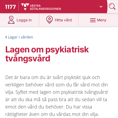
Du har valt region
Västra Götaland
.
Till startsidan för 1177
på 1177.se
på 1177.se
Meny
Logga in
Hitta vård
Lagar i vården
Lagen om psykiatrisk
tvångsvård
Det är bara om du är svårt psykiskt sjuk och
verkligen behöver vård som du får vård mot din
vilja. Syftet med lagen om psykiatrisk tvångsvård
är att du ska må så pass bra att du sedan vill ta
emot den vård du behöver. Du har vissa
rättigheter även om du vårdas mot din vilja.