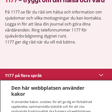
1177
–
tryggt om din hälsa och vård
På 1177.se får du råd om hälsa och information om
sjukdomar och vilka mottagningar du kan kontakta.
Logga in för att läsa din journal och göra dina
vårdärenden. Ring telefonnummer 1177 för
sjukvårdsrådgivning dygnet runt.
1177 ger dig råd när du vill må bättre.
Visa inn
1177 på flera språk
Visa inn
Den här webbplatsen använder
Om 1177
kakor
Visa inn
Vi använder kakor, cookies, för att ge dig en förbättrad
Kontakt
upplevelse, sammanställa statistik och för att viss
nödvändig funktionalitet ska fungera på webbplatsen.