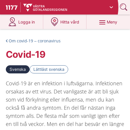
Du har valt region
Västra Götaland
.
Till startsidan för 1177
på 1177.se
på 1177.se
Meny
Logga in
Hitta vård
Om covid-19 – coronavirus
Covid-19
Svenska
Lättläst svenska
Covid-19 är en infektion i luftvägarna. Infektionen
orsakas av ett virus. Det vanligaste är att bli sjuk
som vid förkylning eller influensa, men du kan
också få andra symtom. En del får nästan inga
symtom alls. De flesta mår som vanligt igen efter
en till två veckor. Men en del har besvär en längre