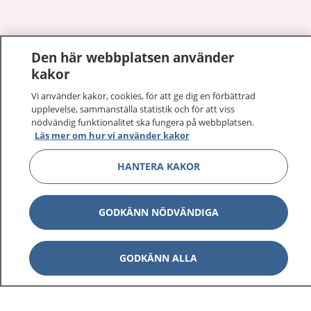
Den här webbplatsen använder
Visa inn
1177 på flera språk
kakor
Visa inn
Vi använder kakor, cookies, för att ge dig en förbättrad
Om 1177
upplevelse, sammanställa statistik och för att viss
nödvändig funktionalitet ska fungera på webbplatsen.
Visa inn
Kontakt
Läs mer om hur vi använder kakor
HANTERA KAKOR
Behandling av personuppgifter
GODKÄNN NÖDVÄNDIGA
Hantering av kakor
GODKÄNN ALLA
Inställningar för kakor
1177 – en tjänst från
Inera.