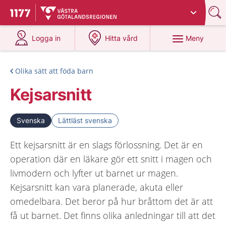
Du har valt region
Västra Götaland
.
Till startsidan för 1177
på 1177.se
på 1177.se
Meny
Logga in
Hitta vård
Olika sätt att föda barn
Kejsarsnitt
Svenska
Lättläst svenska
Ett kejsarsnitt är en slags förlossning. Det är en
operation där en läkare gör ett snitt i magen och
livmodern och lyfter ut barnet ur magen.
Kejsarsnitt kan vara planerade, akuta eller
omedelbara. Det beror på hur bråttom det är att
få ut barnet. Det finns olika anledningar till att det