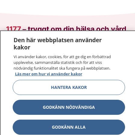
1177
–
tryggt om din hälsa och vård
Den här webbplatsen använder
På 1177.se får du råd om hälsa och information om
kakor
sjukdomar och vilka mottagningar du kan kontakta.
Vi använder kakor, cookies, för att ge dig en förbättrad
Logga in för att läsa din journal och göra dina
upplevelse, sammanställa statistik och för att viss
vårdärenden. Ring telefonnummer 1177 för
nödvändig funktionalitet ska fungera på webbplatsen.
sjukvårdsrådgivning dygnet runt.
Läs mer om hur vi använder kakor
1177 ger dig råd när du vill må bättre.
HANTERA KAKOR
GODKÄNN NÖDVÄNDIGA
Visa inn
1177 på flera språk
GODKÄNN ALLA
Visa inn