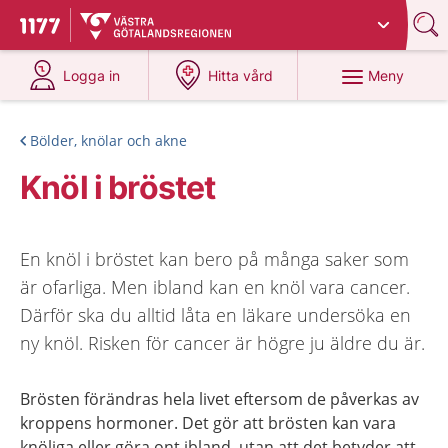
Du har valt region
Västra Götaland
.
Till startsidan för 1177
på 1177.se
på 1177.se
Meny
Logga in
Hitta vård
Bölder, knölar och akne
Knöl i bröstet
En knöl i bröstet kan bero på många saker som
är ofarliga. Men ibland kan en knöl vara cancer.
Därför ska du alltid låta en läkare undersöka en
ny knöl. Risken för cancer är högre ju äldre du är.
Brösten förändras hela livet eftersom de påverkas av
kroppens hormoner. Det gör att brösten kan vara
knöliga eller göra ont ibland, utan att det betyder att