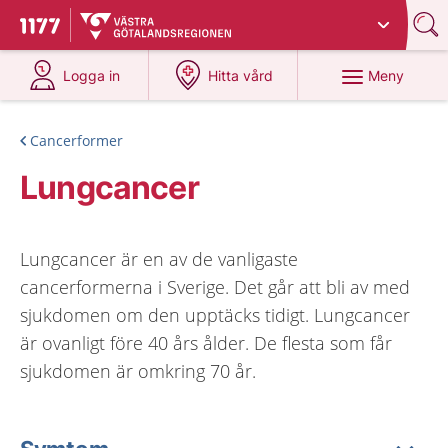
Du har valt region
Västra Götaland
.
Till startsidan för 1177
på 1177.se
på 1177.se
Meny
Logga in
Hitta vård
Cancerformer
Lungcancer
Lungcancer är en av de vanligaste
cancerformerna i Sverige. Det går att bli av med
sjukdomen om den upptäcks tidigt. Lungcancer
är ovanligt före 40 års ålder. De flesta som får
sjukdomen är omkring 70 år.