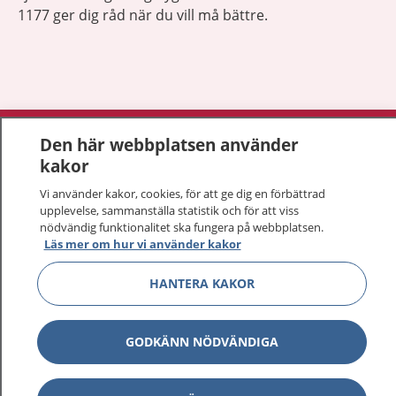
1177 ger dig råd när du vill må bättre.
Visa inn
1177 på flera språk
Den här webbplatsen använder
kakor
Visa inn
Om 1177
Vi använder kakor, cookies, för att ge dig en förbättrad
upplevelse, sammanställa statistik och för att viss
Visa inn
nödvändig funktionalitet ska fungera på webbplatsen.
Kontakt
Läs mer om hur vi använder kakor
HANTERA KAKOR
Behandling av personuppgifter
Hantering av kakor
GODKÄNN NÖDVÄNDIGA
Inställningar för kakor