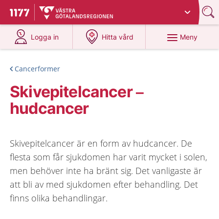
Du har valt region
Västra Götaland
.
Till startsidan för 1177
på 1177.se
på 1177.se
Meny
Logga in
Hitta vård
Cancerformer
Skivepitelcancer –
hudcancer
Skivepitelcancer är en form av hudcancer. De
flesta som får sjukdomen har varit mycket i solen,
men behöver inte ha bränt sig. Det vanligaste är
att bli av med sjukdomen efter behandling. Det
finns olika behandlingar.