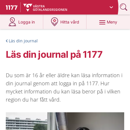
Du har valt region
Västra Götaland
.
Till startsidan för 1177
på 1177.se
på 1177.se
Meny
Logga in
Hitta vård
Läs din journal
Läs din journal på 1177
Du som är 16 år eller äldre kan läsa information i
din journal genom att logga in på 1177. Hur
mycket information du kan läsa beror på i vilken
region du har fått vård.