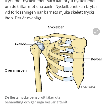
tryck mot nyckelbenet. Barn kan bryta nyckelbenet
om de trillar mot ena axeln. Nyckelbenet kan brytas
vid förlossningen när barnets mjuka skelett trycks
ihop. Det är ovanligt.
Förstora bilden
De flesta nyckelbensbrott läker utan
behandling och ger inga besvär efteråt.