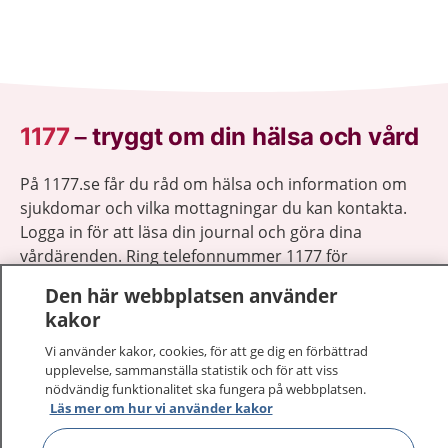
1177
–
tryggt om din hälsa och vård
På 1177.se får du råd om hälsa och information om
sjukdomar och vilka mottagningar du kan kontakta.
Logga in för att läsa din journal och göra dina
vårdärenden. Ring telefonnummer 1177 för
sjukvårdsrådgivning dygnet runt.
Den här webbplatsen använder
1177 ger dig råd när du vill må bättre.
kakor
Vi använder kakor, cookies, för att ge dig en förbättrad
upplevelse, sammanställa statistik och för att viss
nödvändig funktionalitet ska fungera på webbplatsen.
Läs mer om hur vi använder kakor
Visa inn
1177 på flera språk