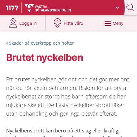
Du har valt region
Västra Götaland
.
Till startsidan för 1177
på 1177.se
på 1177.se
Meny
Logga in
Hitta vård
Skador på överkropp och höfter
Brutet nyckelben
Ett brutet nyckelben gör ont och det gör mer ont
när du rör axeln och armen. Risken för att bryta
nyckelbenet är större hos barn eftersom de har
mjukare skelett. De flesta nyckelbensbrott läker
utan behandling och ger inga besvär efteråt.
Nyckelbensbrott kan bero på ett slag eller kraftigt