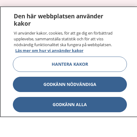
1177
–
tryggt om din hälsa och vård
Den här webbplatsen använder
kakor
På 1177.se får du råd om hälsa och information om
sjukdomar och vilka mottagningar du kan kontakta.
Vi använder kakor, cookies, för att ge dig en förbättrad
Logga in för att läsa din journal och göra dina
upplevelse, sammanställa statistik och för att viss
nödvändig funktionalitet ska fungera på webbplatsen.
vårdärenden. Ring telefonnummer 1177 för
Läs mer om hur vi använder kakor
sjukvårdsrådgivning dygnet runt.
1177 ger dig råd när du vill må bättre.
HANTERA KAKOR
GODKÄNN NÖDVÄNDIGA
Visa inn
1177 på flera språk
GODKÄNN ALLA
Visa inn
Om 1177
Visa inn
Kontakt