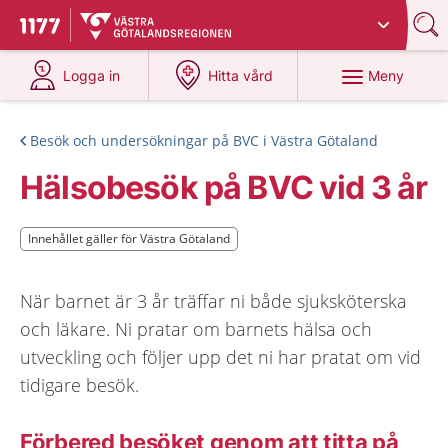
Du har valt region
Västra Götaland
.
Till startsidan för 1177
på 1177.se
på 1177.se
Meny
Logga in
Hitta vård
Besök och undersökningar på BVC i Västra Götaland
Hälsobesök på BVC vid 3 år
Innehållet gäller för Västra Götaland
Innehållet gäller för Västra Götaland
När barnet är 3 år träffar ni både sjuksköterska
och läkare. Ni pratar om barnets hälsa och
utveckling och följer upp det ni har pratat om vid
tidigare besök.
Förbered besöket genom att titta på