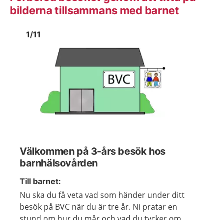
bilderna tillsammans med barnet
Bild
1
Bild
1
1
/
11
Visa föregående bild
Visa n
Välkommen på 3-års besök hos
barnhälsovården
Till barnet:
Nu ska du få veta vad som händer under ditt
besök på BVC när du är tre år. Ni pratar en
stund om hur du mår och vad du tycker om