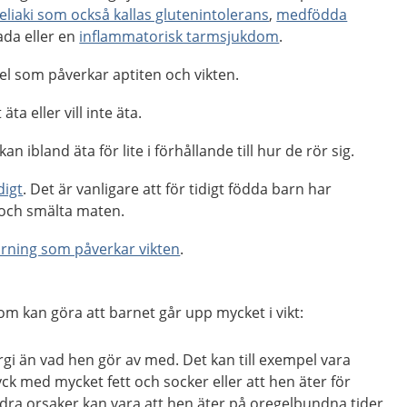
eliaki som också kallas glutenintolerans
,
medfödda
ada eller en
inflammatorisk tarmsjukdom
.
el som påverkar aptiten och vikten.
äta eller vill inte äta.
an ibland äta för lite i förhållande till hur de rör sig.
digt
. Det är vanligare att för tidigt födda barn har
 och smälta maten.
örning som påverkar vikten
.
m kan göra att barnet går upp mycket i vikt:
gi än vad hen gör av med. Det kan till exempel vara
k med mycket fett och socker eller att hen äter för
ndra orsaker kan vara att hen äter på oregelbundna tider