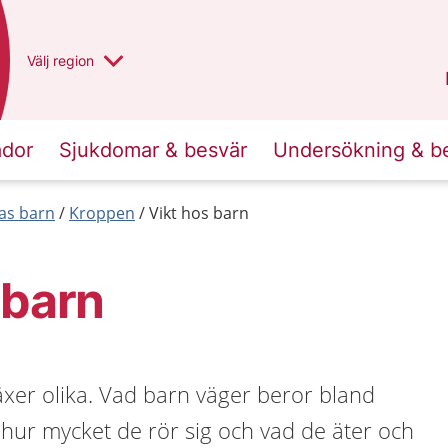
Du har valt region
Välj
en annan
region
Västra Götaland
.
ador
Sjukdomar & besvär
Undersökning & b
las barn
Kroppen
Vikt hos barn
 barn
äxer olika. Vad barn väger beror bland
, hur mycket de rör sig och vad de äter och