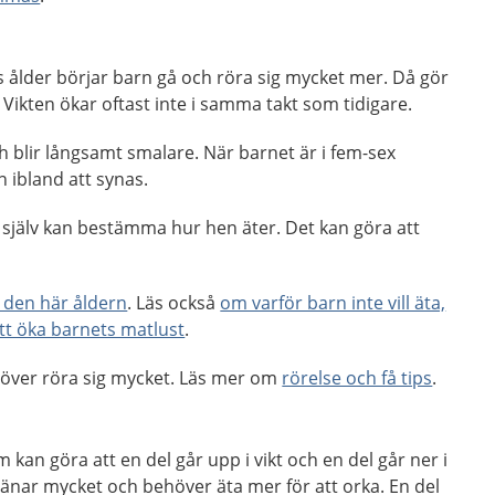
s ålder börjar barn gå och röra sig mycket mer. Då gör
Vikten ökar oftast inte i samma takt som tidigare.
 blir långsamt smalare. När barnet är i fem-sex
 ibland att synas.
 själv kan bestämma hur hen äter. Det kan göra att
i den här åldern
. Läs också
om varför barn inte vill äta,
tt öka barnets matlust
.
höver röra sig mycket. Läs mer om
rörelse och få tips
.
kan göra att en del går upp i vikt och en del går ner i
tränar mycket och behöver äta mer för att orka. En del