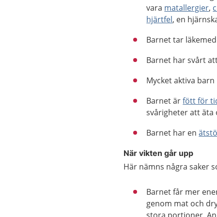
vara
matallergier
,
c
hjärtfel
, en hjärnsk
Barnet tar läkemed
Barnet har svårt att 
Mycket aktiva barn k
Barnet är
fött för ti
svårigheter att äta
Barnet har en
ätst
När vikten går upp
Här nämns några saker so
Barnet får mer ener
genom mat och dryc
stora portioner. A