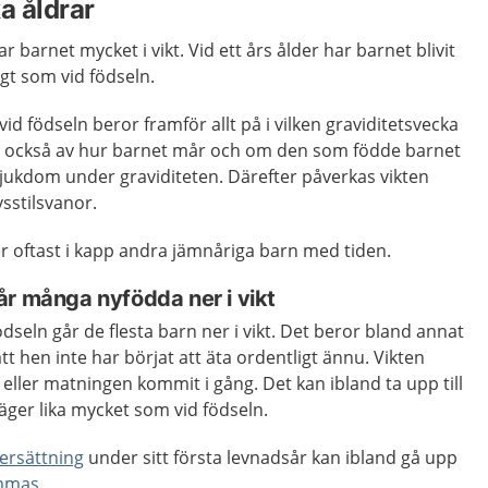
ka åldrar
r barnet mycket i vikt. Vid ett års ålder har barnet blivit
gt som vid födseln.
d födseln beror framför allt på i vilken graviditetsvecka
s också av hur barnet mår och om den som födde barnet
sjukdom under graviditeten. Därefter påverkas vikten
vsstilsvanor.
r oftast i kapp andra jämnåriga barn med tiden.
år många nyfödda ner i vikt
dseln går de flesta barn ner i vikt. Det beror bland annat
tt hen inte har börjat att äta ordentligt ännu. Vikten
ller matningen kommit i gång. Det kan ibland ta upp till
äger lika mycket som vid födseln.
ersättning
under sitt första levnadsår kan ibland gå upp
mmas
.