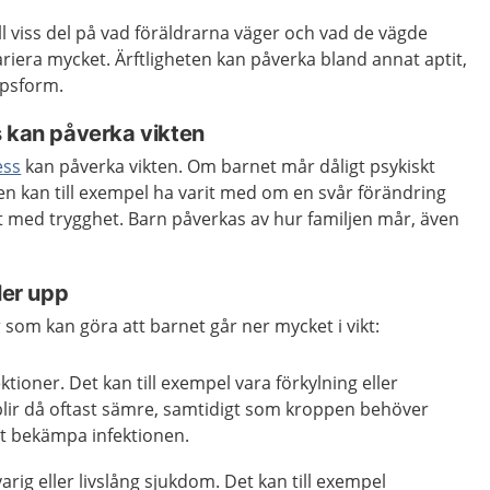
ll viss del på vad föräldrarna väger och vad de vägde
iera mycket. Ärftligheten kan påverka bland annat aptit,
psform.
s kan påverka vikten
ess
kan påverka vikten. Om barnet mår dåligt psykiskt
en kan till exempel ha varit med om en svår förändring
kligt med trygghet. Barn påverkas av hur familjen mår, även
ler upp
som kan göra att barnet går ner mycket i vikt:
ktioner. Det kan till exempel vara förkylning eller
blir då oftast sämre, samtidigt som kroppen behöver
att bekämpa infektionen.
arig eller livslång sjukdom. Det kan till exempel