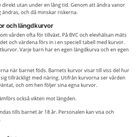
e direkt utan under en lång tid. Genom att ändra vanor
g ändras, och då minskar riskerna.
or och längdkurvor
nom vården ofta för tillväxt. På BVC och elevhälsan mäts
et och värdena förs in i en speciell tabell med kurvor.
äxtkurvor. Varje barn har en egen längdkurva och en egen
orna när barnet föds. Barnets kurvor visar till viss del hur
sig tillräckligt med näring. Utifrån kurvorna ser vården
äntat, och om hen följer sina egna kurvor.
 jämförs också vikten mot längden.
ndas tills barnet är 18 år. Personalen kan visa och
.