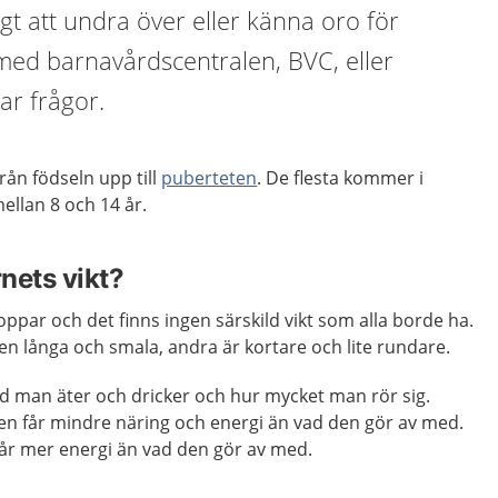
igt att undra över eller känna oro för
 med barnavårdscentralen, BVC, eller
ar frågor.
ån födseln upp till
puberteten
. De flesta kommer i
llan 8 och 14 år.
nets vikt?
oppar och det finns ingen särskild vikt som alla borde ha.
en långa och smala, andra är kortare och lite rundare.
ad man äter och dricker och hur mycket man rör sig.
n får mindre näring och energi än vad den gör av med.
år mer energi än vad den gör av med.