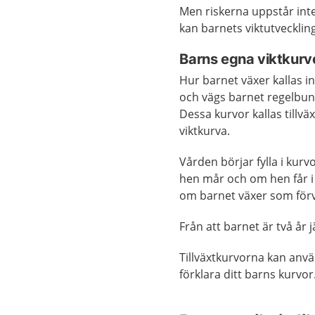
Men riskerna uppstår int
kan barnets viktutvecklin
Barns egna viktkurv
Hur barnet växer kallas i
och vägs barnet regelbund
Dessa kurvor kallas tillv
viktkurva.
Vården börjar fylla i kurv
hen mår och om hen får i 
om barnet växer som förv
Från att barnet är två år
Tillväxtkurvorna kan anvä
förklara ditt barns kurvor