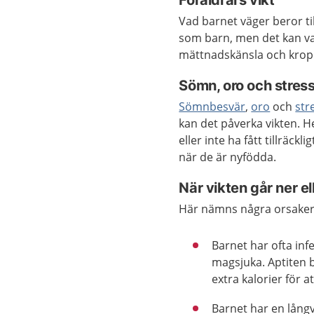
Föräldrars vikt
Vad barnet väger beror ti
som barn, men det kan var
mättnadskänsla och krop
Sömn, oro och stres
Sömnbesvär
,
oro
och
str
kan det påverka vikten. H
eller inte ha fått tillräc
när de är nyfödda.
När vikten går ner el
Här nämns några orsaker 
Barnet har ofta infe
magsjuka. Aptiten 
extra kalorier för 
Barnet har en långv