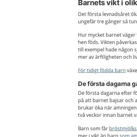
Barnets vikt i oli
Det första levnadsåret öka
ungefär tre gånger så tun
Hur mycket barnet väger vi
hen föds. Vikten påverka
till exempel hade någon 
mer av ärftligheten och li
För tidigt födda barn
växe
De första dagarna g
De första dagarna efter fö
på att barnet bajsar och a
brukar öka när amningen e
två veckor innan barnet v
Barn som får
bröstmjölks
mer i vikt än barn
som a