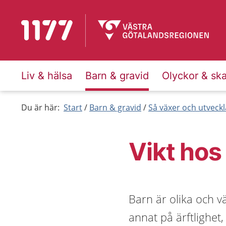
Till startsidan för 1177
Liv & hälsa
Barn & gravid
Olyckor & sk
Du är här:
Start
Barn & gravid
Så växer och utveck
Vikt hos
Barn är olika och v
annat på ärftlighet