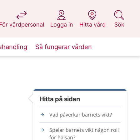
på 1177.se
på 1177.se
på 1177.se
på 1177.se
För vårdpersonal
Logga in
Hitta vård
Sök
ehandling
Så fungerar vården
Hitta på sidan
Vad påverkar barnets vikt?
Spelar barnets vikt någon roll
för hälsan?