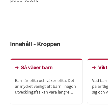
Innehåll - Kroppen
Så växer barn
Vikt
Barn är olika och växer olika. Det
Vad barn
är mycket vanligt att barn i någon
på ärftl
utvecklingsfas kan vara längre
sig och 
eller kortare än jämnåriga barn.
Här får 
Hur långa föräldrarna är påverkar
barns vi