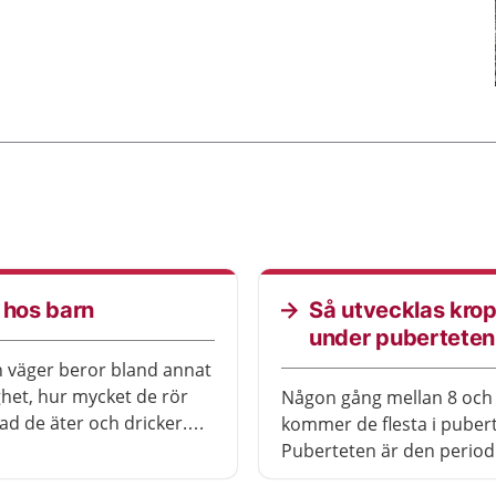
 hos barn
Så utvecklas kro
under puberteten
 väger beror bland annat
ighet, hur mycket de rör
Någon gång mellan 8 och 
vad de äter och dricker.
kommer de flesta i puber
du information om hur
Puberteten är den period
kt utvecklas, hur den kan
kroppen utvecklas från bar