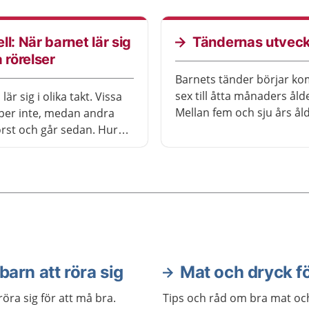
s, vad du kan göra själv
vuxen. Den som har en tj
du behöver söka hjälp.
brukar komma i pubertet
tidigare än den som har 
ll: När barnet lär sig
Tändernas utveck
killkropp. Hur man upple
a rörelser
puberteten varierar myck
Barnets tänder börjar k
person till person.
sex till åtta månaders åld
lär sig i olika takt. Vissa
Mellan fem och sju års ål
per inte, medan andra
tappar barnet sina mjölk
örst och går sedan. Hur
och de permanenta tänd
sig rörelser kan skilja sig
kommer fram.
 mellan syskon.
 barn att röra sig
Mat och dryck f
ra sig för att må bra.
Tips och råd om bra mat och