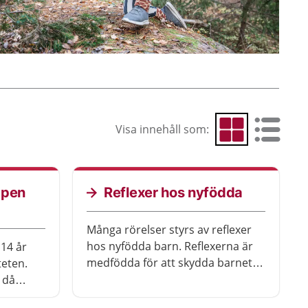
Visa innehåll som:
Visa som rutnät
Visa som 
ppen
Reflexer hos nyfödda
Många rörelser styrs av reflexer
hos nyfödda barn. Reflexerna är
14 år
medfödda för att skydda barnet
teten.
och för att göra det lättare för
 då
barnet att få mat. De försvinner
n till