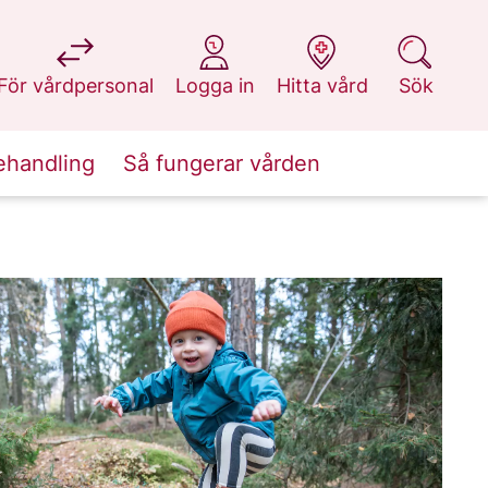
på 1177.se
på 1177.se
på 1177.se
på 1177.se
För vårdpersonal
Logga in
Hitta vård
Sök
ehandling
Så fungerar vården