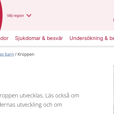
Du har valt region
Välj
en annan
region
Västra Götaland
.
ador
Sjukdomar & besvär
Undersökning & b
las barn
Kroppen
kroppen utvecklas. Läs också om
ndernas utveckling och om