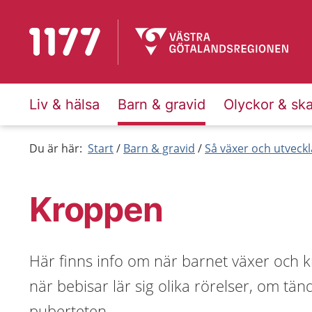
Till startsidan för 1177
Liv & hälsa
Barn & gravid
Olyckor & sk
Du är här:
Start
Barn & gravid
Så växer och utveck
Kroppen
Här finns info om när barnet växer och 
när bebisar lär sig olika rörelser, om tä
puberteten.