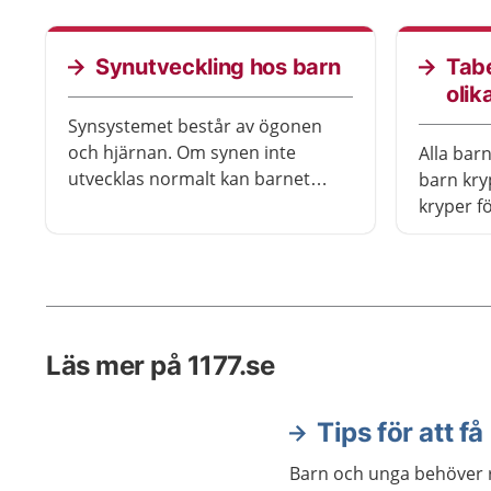
hur barnet växer. Vilken miljö
förändra
barnet växer upp i kan också
och när 
påverka. Det är ovanligt att det
Synutveckling hos barn
Tabe
beror på någon sjukdom.
olik
Synsystemet består av ögonen
och hjärnan. Om synen inte
Alla barn 
utvecklas normalt kan barnet
barn kry
behöva behandling.
kryper f
barn lär 
åt, även
Läs mer på 1177.se
Tips för att få
Barn och unga behöver rö