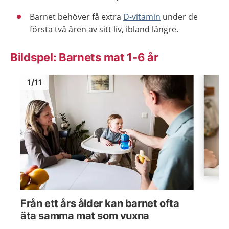
Barnet behöver få extra
D-vitamin
under de
första två åren av sitt liv, ibland längre.
Bildspel: Barnets mat 1-6 år
Bild
1
Bild
1
1
/
11
Visa föregående bild
Visa n
Från ett års ålder kan barnet ofta
äta samma mat som vuxna