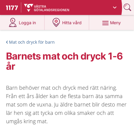
Du har valt region
Västra Götaland
.
Till startsidan för 1177
på 1177.se
på 1177.se
Meny
Logga in
Hitta vård
Mat och dryck för barn
Barnets mat och dryck 1-6
år
Barn behöver mat och dryck med rätt näring.
Från ett års ålder kan de flesta barn äta samma
mat som de vuxna. Ju äldre barnet blir desto mer
lär hen sig att tycka om olika smaker och att
umgås kring mat.