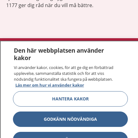
1177 ger dig råd när du vill må bättre.
Visa inn
1177 på flera språk
Den här webbplatsen använder
kakor
Visa inn
Om 1177
Vi använder kakor, cookies, för att ge dig en förbättrad
upplevelse, sammanställa statistik och för att viss
Visa inn
nödvändig funktionalitet ska fungera på webbplatsen.
Kontakt
Läs mer om hur vi använder kakor
HANTERA KAKOR
Behandling av personuppgifter
Hantering av kakor
GODKÄNN NÖDVÄNDIGA
Inställningar för kakor