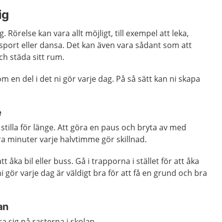
ig
g. Rörelse kan vara allt möjligt, till exempel att leka,
port eller dansa. Det kan även vara sådant som att
ch städa sitt rum.
som en del i det ni gör varje dag. På så sätt kan ni skapa
e
ta stilla för länge. Att göra en paus och bryta av med
ra minuter varje halvtimme gör skillnad.
 att åka bil eller buss. Gå i trapporna i stället för att åka
ni gör varje dag är väldigt bra för att få en grund och bra
an
 sig på rasterna i skolan.