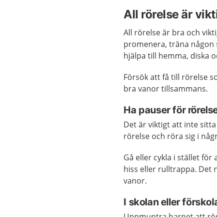
All rörelse är vikt
All rörelse är bra och vikti
promenera, träna någon s
hjälpa till hemma, diska o
Försök att få till rörelse 
bra vanor tillsammans.
Ha pauser för rörels
Det är viktigt att inte sit
rörelse och röra sig i någ
Gå eller cykla i stället för
hiss eller rulltrappa. Det 
vanor.
I skolan eller förskol
Uppmuntra barnet att röra