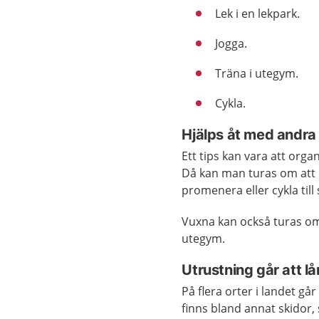
Lek i en lekpark.
Jogga.
Träna i utegym.
Cykla.
Hjälps åt med andra 
Ett tips kan vara att org
Då kan man turas om att 
promenera eller cykla till
Vuxna kan också turas om a
utegym.
Utrustning går att l
På flera orter i landet går
finns bland annat skidor, 