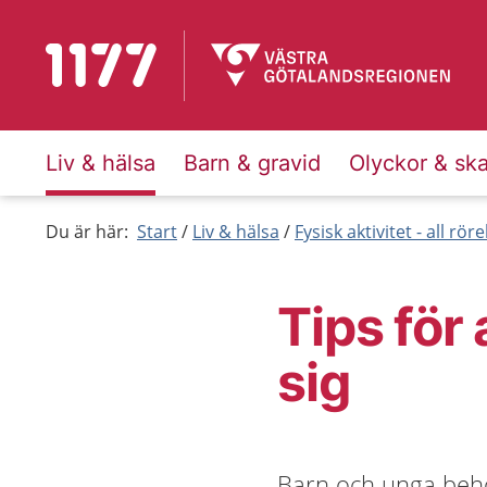
Till startsidan för 1177
Liv & hälsa
Barn & gravid
Olyckor & sk
Du är här:
Start
Liv & hälsa
Fysisk aktivitet - all rör
Tips för 
sig
Barn och unga behöv