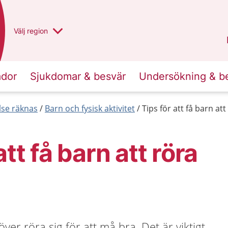
Du har valt region
Välj
en annan
region
Västra Götaland
.
ador
Sjukdomar & besvär
Undersökning & b
else räknas
Barn och fysisk aktivitet
Tips för att få barn att
att få barn att röra
er röra sig för att må bra. Det är viktigt