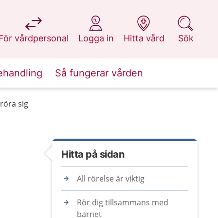
på 1177.se
på 1177.se
på 1177.se
på 1177.se
För vårdpersonal
Logga in
Hitta vård
Sök
ehandling
Så fungerar vården
 röra sig
Hitta på sidan
All rörelse är viktig
Rör dig tillsammans med
barnet