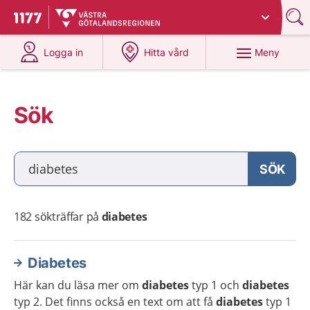
Du har valt region
Västra Götaland
.
Till startsidan för 1177
på 1177.se
på 1177.se
Meny
Logga in
Hitta vård
Sök
Vad söker du?
SÖK
182
sökträffar på
diabetes
Diabetes
Här kan du läsa mer om
diabetes
typ 1 och
diabetes
typ 2. Det finns också en text om att få
diabetes
typ 1