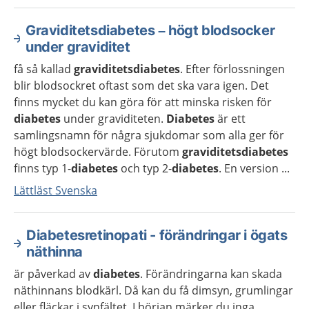
Graviditetsdiabetes – högt blodsocker
under graviditet
få så kallad
graviditetsdiabetes
. Efter förlossningen
blir blodsockret oftast som det ska vara igen. Det
finns mycket du kan göra för att minska risken för
diabetes
under graviditeten.
Diabetes
är ett
samlingsnamn för några sjukdomar som alla ger för
högt blodsockervärde. Förutom
graviditetsdiabetes
finns typ 1-
diabetes
och typ 2-
diabetes
. En version ...
Lättläst Svenska
Diabetesretinopati - förändringar i ögats
näthinna
är påverkad av
diabetes
. Förändringarna kan skada
näthinnans blodkärl. Då kan du få dimsyn, grumlingar
eller fläckar i synfältet. I början märker du inga