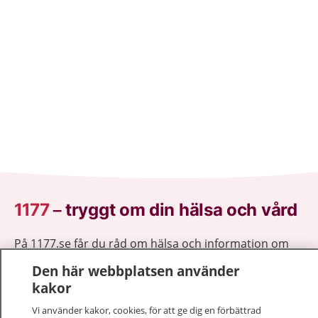
1177
–
tryggt om din hälsa och vård
På 1177.se får du råd om hälsa och information om
sjukdomar och vilka mottagningar du kan kontakta.
Den här webbplatsen använder
Logga in för att läsa din journal och göra dina
kakor
vårdärenden. Ring telefonnummer 1177 för
sjukvårdsrådgivning dygnet runt.
Vi använder kakor, cookies, för att ge dig en förbättrad