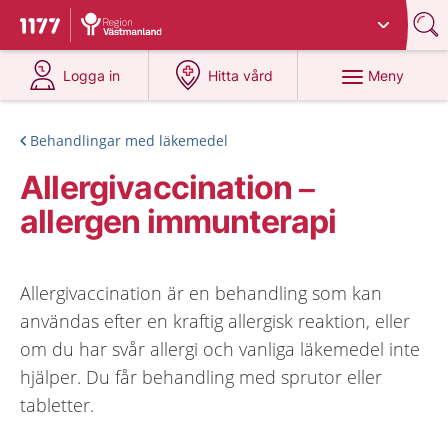
Du har valt region
Västmanland
.
Till startsidan för 1177
på 1177.se
på 1177.se
Meny
Logga in
Hitta vård
Behandlingar med läkemedel
Allergivaccination –
allergen immunterapi
Allergivaccination är en behandling som kan
användas efter en kraftig allergisk reaktion, eller
om du har svår allergi och vanliga läkemedel inte
hjälper. Du får behandling med sprutor eller
tabletter.