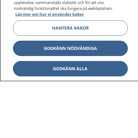
upplevelse, sammanställa statistik och för att viss
1177 ger dig råd när du vill må bättre.
nödvändig funktionalitet ska fungera på webbplatsen.
Läs mer om hur vi använder kakor
HANTERA KAKOR
Visa inn
1177 på flera språk
GODKÄNN NÖDVÄNDIGA
Visa inn
Om 1177
GODKÄNN ALLA
Visa inn
Kontakt
Behandling av personuppgifter
Hantering av kakor
Inställningar för kakor