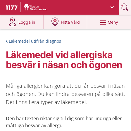
Du har valt region
Västmanland
.
Till startsidan för 1177
på 1177.se
på 1177.se
Meny
Logga in
Hitta vård
Läkemedel utifrån diagnos
Läkemedel vid allergiska
besvär i näsan och ögonen
Många allergier kan göra att du får besvär i näsan
och ögonen. Du kan lindra besvären på olika sätt.
Det finns flera typer av läkemedel.
Den här texten riktar sig till dig som har lindriga eller
måttliga besvär av allergi.