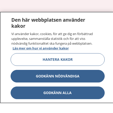
Den här webbplatsen använder
Visa inn
1177 på flera språk
kakor
Visa inn
Vi använder kakor, cookies, för att ge dig en förbättrad
Om 1177
upplevelse, sammanställa statistik och för att viss
nödvändig funktionalitet ska fungera på webbplatsen.
Visa inn
Läs mer om hur vi använder kakor
Kontakt
HANTERA KAKOR
Behandling av personuppgifter
GODKÄNN NÖDVÄNDIGA
Hantering av kakor
GODKÄNN ALLA
Inställningar för kakor
1177 – en tjänst från
Inera.