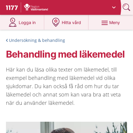
Du har valt region
Västmanland
.
Till startsidan för 1177
på 1177.se
på 1177.se
Meny
Logga in
Hitta vård
Undersökning & behandling
Behandling med läkemedel
Här kan du läsa olika texter om läkemedel, till
exempel behandling med läkemedel vid olika
sjukdomar. Du kan också få råd om hur du tar
läkemedel och annat som kan vara bra att veta
när du använder läkemedel.