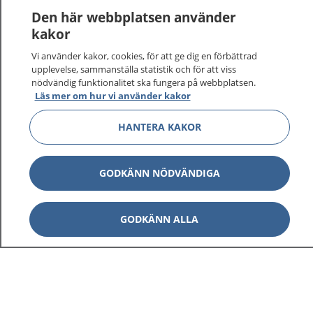
1177
–
tryggt om din hälsa och vård
Den här webbplatsen använder
kakor
På 1177.se får du råd om hälsa och information om
Vi använder kakor, cookies, för att ge dig en förbättrad
sjukdomar och vilka mottagningar du kan kontakta.
upplevelse, sammanställa statistik och för att viss
Logga in för att läsa din journal och göra dina
nödvändig funktionalitet ska fungera på webbplatsen.
vårdärenden. Ring telefonnummer 1177 för
Läs mer om hur vi använder kakor
sjukvårdsrådgivning dygnet runt.
1177 ger dig råd när du vill må bättre.
HANTERA KAKOR
GODKÄNN NÖDVÄNDIGA
Visa inn
1177 på flera språk
GODKÄNN ALLA
Visa inn
Om 1177
Visa inn
Kontakt