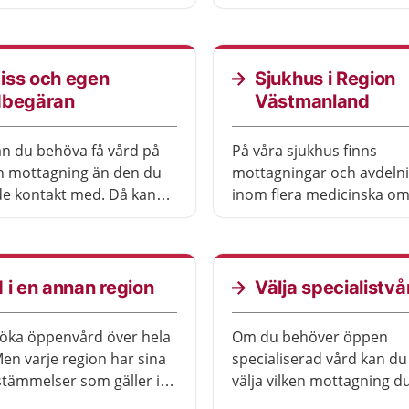
eller dina barns hälsa.
iss och egen
Sjukhus i Region
dbegäran
Västmanland
an du behöva få vård på
På våra sjukhus finns
n mottagning än den du
mottagningar och avdeln
de kontakt med. Då kan
inom flera medicinska o
a en remiss. Till vissa
Utbudet varierar beroen
ngar kan du själv skriva
sjukhus.
llad egen vårdbegäran
enremiss.
 i en annan region
Välja specialistvå
öka öppenvård över hela
Om du behöver öppen
Men varje region har sina
specialiserad vård kan du 
tämmelser som gäller i
välja vilken mottagning du
onen, till exempel om du
vård på.