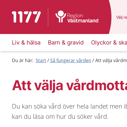
Till startsidan för 1177
Du ha
Välj
e
r
Liv & hälsa
Barn & gravid
Olyckor & sk
Du är här:
Start
Så fungerar vården
Att välja vård
Att välja vårdmot
Du kan söka vård över hela landet men i
kan du läsa om hur du söker vård.