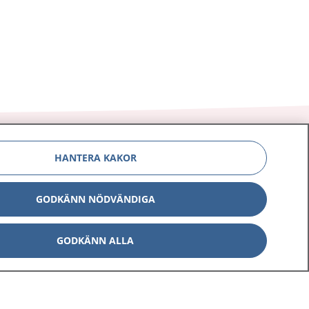
HANTERA KAKOR
Om 1177
Kontakt
GODKÄNN NÖDVÄNDIGA
E-tjänster
Press
GODKÄNN ALLA
Aktuellt
Digital tillgänglighet