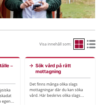
Visa innehåll som:
Visa som rutnät
Visa som 
tälle –
Sök vård på rätt
mottagning
Det finns många olika slags
mottagningar där du kan söka
ysiska
vård. Här beskrivs olika slags
 skadat
vårdmottagningar.
in egen