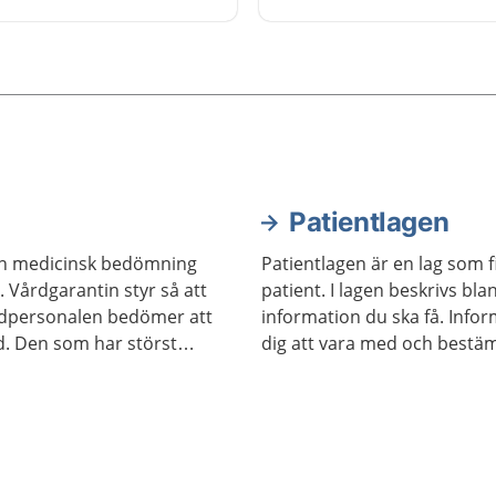
behöver remiss eller inte.
Patientlagen
å en medicinsk bedömning
Patientlagen är en lag som f
 Vårdgarantin styr så att
patient. I lagen beskrivs bla
rdpersonalen bedömer att
information du ska få. Info
id. Den som har störst
dig att vara med och bestä
tid först.