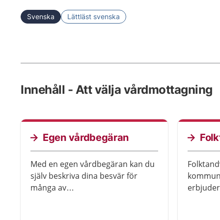
Svenska
Lättläst svenska
Innehåll - Att välja vårdmottagning
Egen vårdbegäran
Fol
Med en egen vårdbegäran kan du
Folktand
själv beskriva dina besvär för
kommune
många av
erbjuder 
specialistmottagningarna i länet.
ungdoma
Du göra en egen vårdbegäran