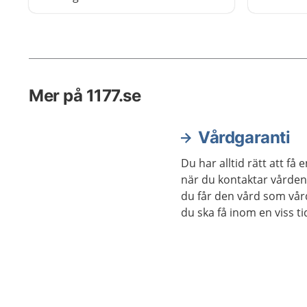
villkoren som gäller i just den
regionen, till exempel om remiss
krävs eller inte. Här kan du se vad
som gäller i din region.
Mer på 1177.se
Vårdgaranti
Du har alltid rätt att f
när du kontaktar vården.
du får den vård som vå
du ska få inom en viss t
behov av vård får den all