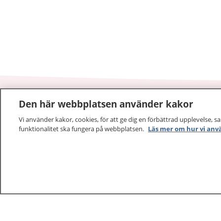
Den här webbplatsen använder kakor
1177
–
tryggt om din hälsa och vård
Vi använder kakor, cookies, för att ge dig en förbättrad upplevelse, s
funktionalitet ska fungera på webbplatsen.
Läs mer om hur vi anv
På 1177.se får du råd om hälsa och information om 
vilka mottagningar du kan kontakta. Logga in för att lä
och göra dina vårdärenden. Ring telefonnummer 1177
sjukvårdsrådgivning dygnet runt.
1177 ger dig råd när du vill må bättre.