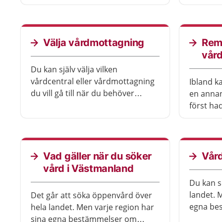
enklast genom att logga in i e-
tjänsterna här på 1177.se.
Välja vårdmottagning
Rem
vår
Du kan själv välja vilken
vårdcentral eller vårdmottagning
Ibland k
du vill gå till när du behöver
en anna
öppenvård. Du kan välja att
först ha
tillhöra en vårdcentral. Det kallas
du behöv
att lista sig. Vissa mottagningar
mottagni
kräver en remiss. Ibland kan du
en så ka
skriva en egen vårdbegäran för att
eller eg
Vad gäller när du söker
Vård
boka tid på en mottagning.
vård i Västmanland
Du kan s
landet. 
Det går att söka öppenvård över
egna bes
hela landet. Men varje region har
den regi
sina egna bestämmelser om