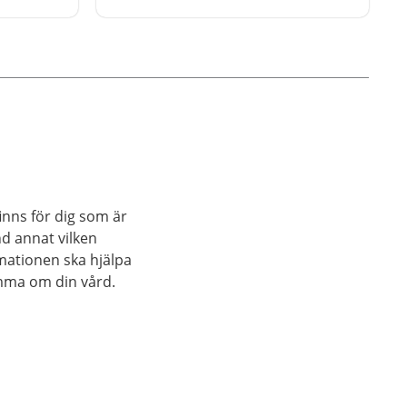
också välja en vårdcentral i en
annan region. Du kan dock bara
vara listad vid en vårdcentral.
inns för dig som är
nd annat vilken
rmationen ska hjälpa
mma om din vård.