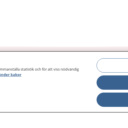
ammanställa statistik och för att viss nödvändig
änder kakor
sjukdomar och
Other languages
sa din journal
Lättläst svenska
 för