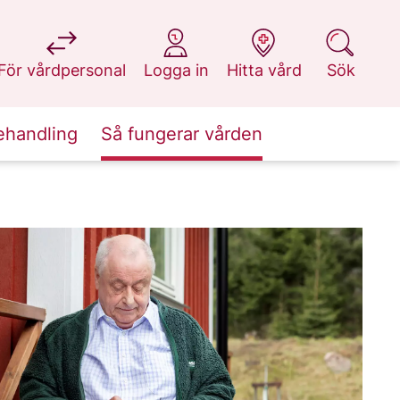
på 1177.se
på 1177.se
på 1177.se
på 1177.se
För vårdpersonal
Logga in
Hitta vård
Sök
ehandling
Så fungerar vården