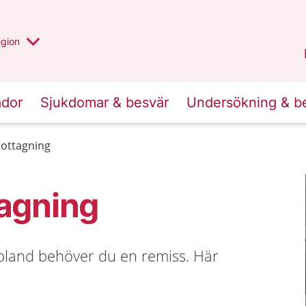
r valt region
n annan
egion
Västmanland
.
ador
Sjukdomar & besvär
Undersökning & b
mottagning
tagning
bland behöver du en remiss. Här