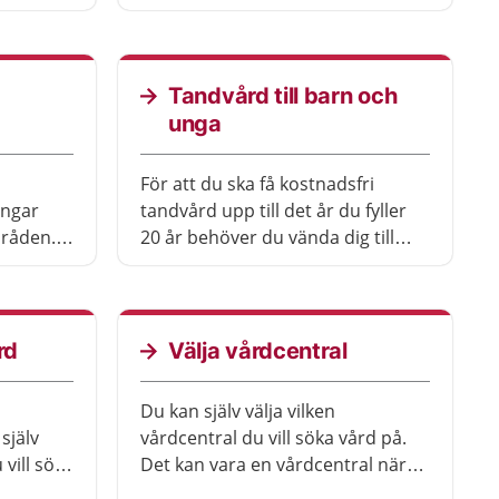
Tandvård till barn och
unga
För att du ska få kostnadsfri
ingar
tandvård upp till det år du fyller
mråden.
20 år behöver du vända dig till
de på
Folktandvården eller till en privat
tandläkare som har avtal med
Region Västmanland.
rd
Välja vårdcentral
Du kan själv välja vilken
själv
vårdcentral du vill söka vård på.
 vill söka
Det kan vara en vårdcentral nära
hemmet eller jobbet. Du kan