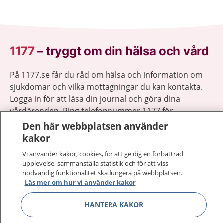
1177
–
tryggt om din hälsa och vård
På 1177.se får du råd om hälsa och information om
sjukdomar och vilka mottagningar du kan kontakta.
Logga in för att läsa din journal och göra dina
vårdärenden. Ring telefonnummer 1177 för
sjukvårdsrådgivning dygnet runt.
Den här webbplatsen använder
1177 ger dig råd när du vill må bättre.
kakor
Vi använder kakor, cookies, för att ge dig en förbättrad
upplevelse, sammanställa statistik och för att viss
nödvändig funktionalitet ska fungera på webbplatsen.
Läs mer om hur vi använder kakor
Visa inn
1177 på flera språk
HANTERA KAKOR