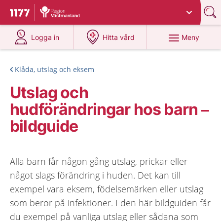
Du har valt region
Västmanland
.
Till startsidan för 1177
på 1177.se
på 1177.se
Meny
Logga in
Hitta vård
Klåda, utslag och eksem
Utslag och
hudförändringar hos barn –
bildguide
Alla barn får någon gång utslag, prickar eller
något slags förändring i huden. Det kan till
exempel vara eksem, födelsemärken eller utslag
som beror på infektioner. I den här bildguiden får
du exempel på vanliga utslag eller sådana som