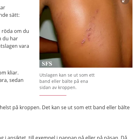
kar
nde sätt:
är röda om du
m du har
tslagen vara
om kliar.
Förstora bilden
Utslagen kan se ut som ett
lara, sedan
band eller bälte på ena
sidan av kroppen.
helst på kroppen. Det kan se ut som ett band eller bälte
g i ansiktet, till exempel i pannan på eller på näsan. Då