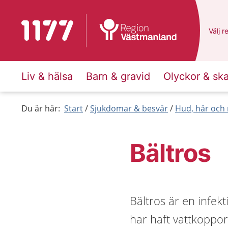
Till startsidan för 1177
Du ha
Välj
e
r
Liv & hälsa
Barn & gravid
Olyckor & sk
Du är här:
Start
Sjukdomar & besvär
Hud, hår och 
Bältros
Bältros är en infe
har haft vattkoppor