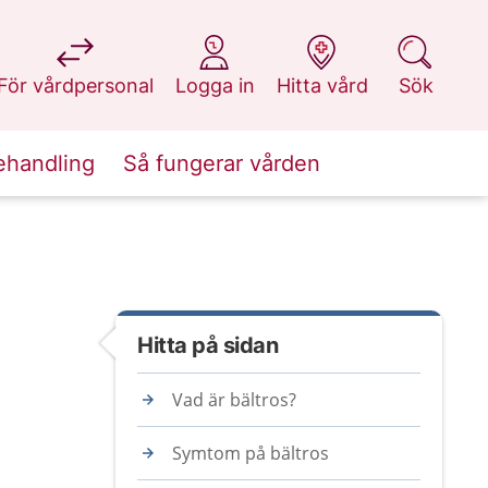
på 1177.se
på 1177.se
på 1177.se
på 1177.se
För vårdpersonal
Logga in
Hitta vård
Sök
ehandling
Så fungerar vården
Hitta på sidan
Vad är bältros?
Symtom på bältros