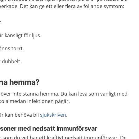
rkade. Det kan ge ett eller flera av följande symtom:
r.
r känsligt för ljus.
änns torrt.
r dubbelt.
nna hemma?
höver inte stanna hemma. Du kan leva som vanligt med
 skola medan infektionen pågår.
är kan behöva bli
sjukskriven
.
ersoner med nedsatt immunförsvar
r som du vet har ett kraftigt nedsatt immunförsvar. De