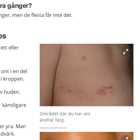
lera gånger?
nger, men de flesta får inte det.
os
ett eller
ont i en del
 i kroppen.
av huden.
r känsligare
Förstora bilden
Området där du har ont
ändrar färg.
ler yra. Man
udvärk.