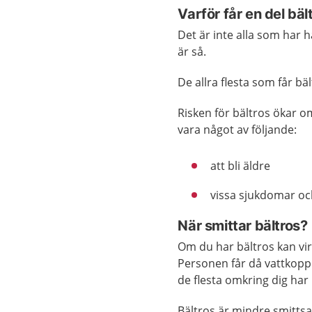
Varför får en del bäl
Det är inte alla som har h
är så.
De allra flesta som får bält
Risken för bältros ökar 
vara något av följande:
att bli äldre
vissa sjukdomar oc
När smittar bältros?
Om du har bältros kan vir
Personen får då vattkoppo
de flesta omkring dig har
Bältros är mindre smitts