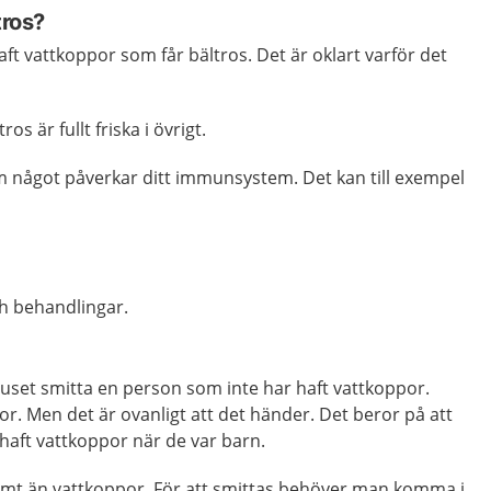
tros?
aft vattkoppor som får bältros. Det är oklart varför det
ros är fullt friska i övrigt.
om något påverkar ditt immunsystem. Det kan till exempel
h behandlingar.
uset smitta en person som inte har haft vattkoppor.
r. Men det är ovanligt att det händer. Det beror på att
 haft vattkoppor när de var barn.
amt än vattkoppor. För att smittas behöver man komma i