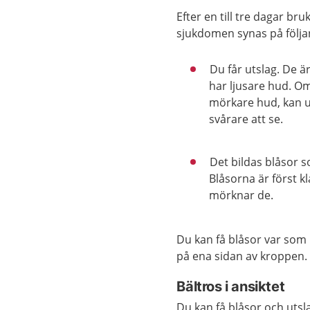
Efter en till tre dagar bru
sjukdomen synas på följa
Du får utslag. De 
har ljusare hud. O
mörkare hud, kan u
svårare att se.
Det bildas blåsor s
Blåsorna är först k
mörknar de.
Du kan få blåsor var som 
på ena sidan av kroppen.
Bältros i ansiktet
Du kan få blåsor och utsla