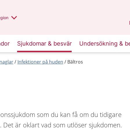
r valt region
n annan
egion
Västmanland
.
ador
Sjukdomar & besvär
Undersökning & b
naglar
Infektioner på huden
Bältros
ktionssjukdom som du kan få om du tidigare
. Det är oklart vad som utlöser sjukdomen.