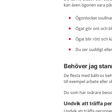
kan även ögonen vara påve
Ögonlocket svullna
Ögat gör ont och bli
Ögat blir rött och k
Du ser suddigt elle
Behöver jag sta
De flesta med bältros be
till exempel arbete eller
Du som har svårare besv
Undvik att träffa p
Undvik att träffa persone