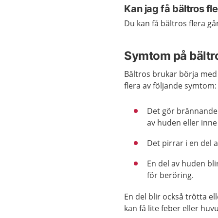
Kan jag få bältros f
Du kan få bältros flera gå
Symtom på bältr
Bältros brukar börja med 
flera av följande symtom:
Det gör brännande 
av huden eller inne
Det pirrar i en del 
En del av huden bli
för beröring.
En del blir också trötta el
kan få lite feber eller huv