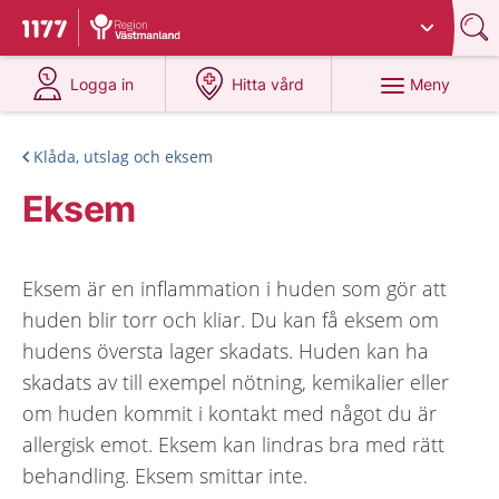
Du har valt region
Västmanland
.
Till startsidan för 1177
på 1177.se
på 1177.se
Meny
Logga in
Hitta vård
Klåda, utslag och eksem
Eksem
Eksem är en inflammation i huden som gör att
huden blir torr och kliar. Du kan få eksem om
hudens översta lager skadats. Huden kan ha
skadats av till exempel nötning, kemikalier eller
om huden kommit i kontakt med något du är
allergisk emot. Eksem kan lindras bra med rätt
behandling. Eksem smittar inte.