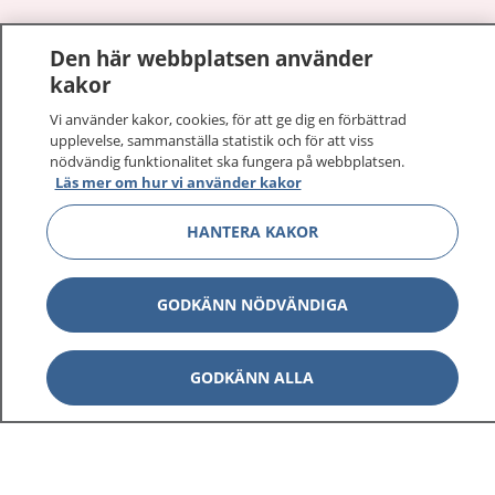
1177
–
tryggt om din hälsa och vård
Den här webbplatsen använder
kakor
På 1177.se får du råd om hälsa och information om
sjukdomar och vilka mottagningar du kan kontakta.
Vi använder kakor, cookies, för att ge dig en förbättrad
Logga in för att läsa din journal och göra dina
upplevelse, sammanställa statistik och för att viss
nödvändig funktionalitet ska fungera på webbplatsen.
vårdärenden. Ring telefonnummer 1177 för
Läs mer om hur vi använder kakor
sjukvårdsrådgivning dygnet runt.
1177 ger dig råd när du vill må bättre.
HANTERA KAKOR
GODKÄNN NÖDVÄNDIGA
Visa inn
1177 på flera språk
GODKÄNN ALLA
Visa inn
Om 1177
Visa inn
Kontakt