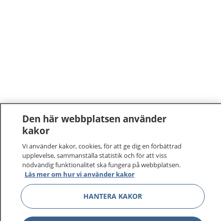
Den här webbplatsen använder
kakor
1177
–
tryggt om din hälsa och vård
Vi använder kakor, cookies, för att ge dig en förbättrad
upplevelse, sammanställa statistik och för att viss
På 1177.se får du råd om hälsa och information om
nödvändig funktionalitet ska fungera på webbplatsen.
sjukdomar och vilka mottagningar du kan kontakta.
Läs mer om hur vi använder kakor
Logga in för att läsa din journal och göra dina
vårdärenden. Ring telefonnummer 1177 för
HANTERA KAKOR
sjukvårdsrådgivning dygnet runt.
1177 ger dig råd när du vill må bättre.