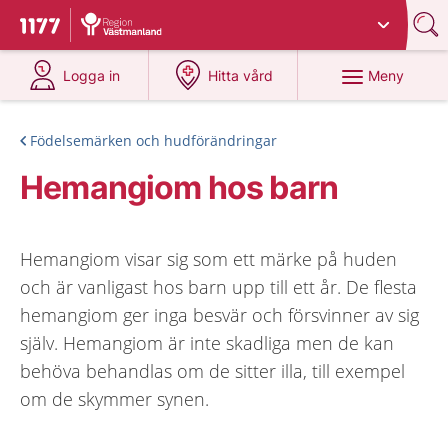
Du har valt region
Västmanland
.
Till startsidan för 1177
på 1177.se
på 1177.se
Meny
Logga in
Hitta vård
Födelsemärken och hudförändringar
Hemangiom hos barn
Hemangiom visar sig som ett märke på huden
och är vanligast hos barn upp till ett år. De flesta
hemangiom ger inga besvär och försvinner av sig
själv. Hemangiom är inte skadliga men de kan
behöva behandlas om de sitter illa, till exempel
om de skymmer synen.