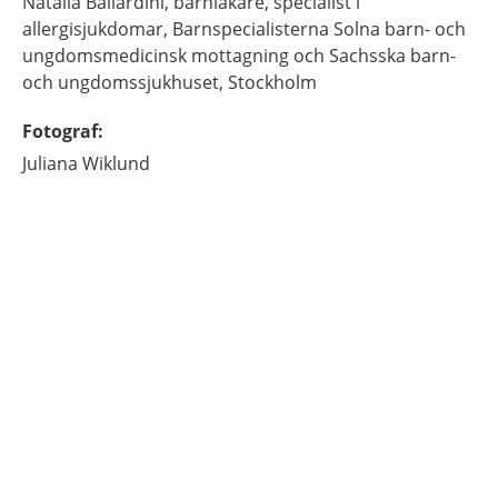
Natalia
Ballardini,
barnläkare, specialist i
allergisjukdomar,
Barnspecialisterna Solna barn- och
ungdomsmedicinsk mottagning och Sachsska barn-
och ungdomssjukhuset,
Stockholm
Fotograf
:
Juliana
Wiklund