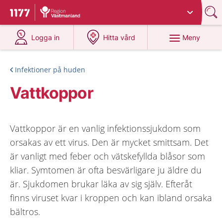
Du har valt region
Västmanland
.
Till startsidan för 1177
på 1177.se
på 1177.se
Meny
Logga in
Hitta vård
Infektioner på huden
Vattkoppor
Vattkoppor är en vanlig infektionssjukdom som
orsakas av ett virus. Den är mycket smittsam. Det
är vanligt med feber och vätskefyllda blåsor som
kliar. Symtomen är ofta besvärligare ju äldre du
är. Sjukdomen brukar läka av sig själv. Efteråt
finns viruset kvar i kroppen och kan ibland orsaka
bältros.