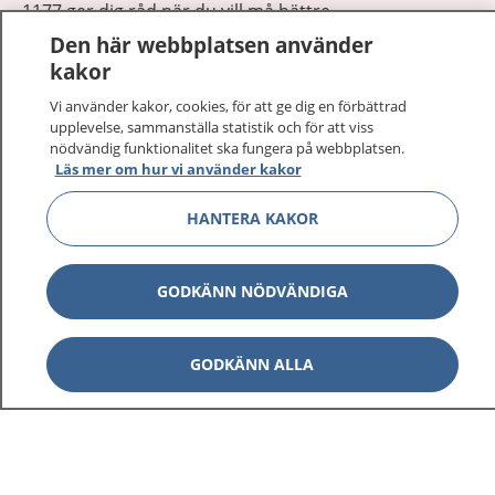
1177 ger dig råd när du vill må bättre.
Den här webbplatsen använder
kakor
Vi använder kakor, cookies, för att ge dig en förbättrad
upplevelse, sammanställa statistik och för att viss
nödvändig funktionalitet ska fungera på webbplatsen.
Visa inn
1177 på flera språk
Läs mer om hur vi använder kakor
Visa inn
HANTERA KAKOR
Om 1177
Visa inn
Kontakt
GODKÄNN NÖDVÄNDIGA
Behandling av personuppgifter
GODKÄNN ALLA
Hantering av kakor
Inställningar för kakor