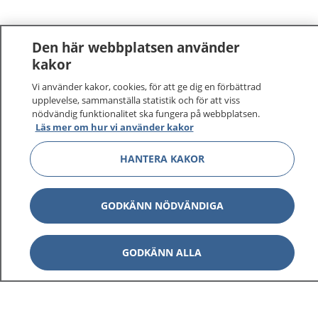
Den här webbplatsen använder
kakor
Vi använder kakor, cookies, för att ge dig en förbättrad
1177
–
tryggt om din hälsa och vård
upplevelse, sammanställa statistik och för att viss
nödvändig funktionalitet ska fungera på webbplatsen.
Läs mer om hur vi använder kakor
På 1177.se får du råd om hälsa och information om
sjukdomar och vilka mottagningar du kan kontakta.
HANTERA KAKOR
Logga in för att läsa din journal och göra dina
vårdärenden. Ring telefonnummer 1177 för
sjukvårdsrådgivning dygnet runt.
GODKÄNN NÖDVÄNDIGA
1177 ger dig råd när du vill må bättre.
GODKÄNN ALLA
Visa inn
1177 på flera språk