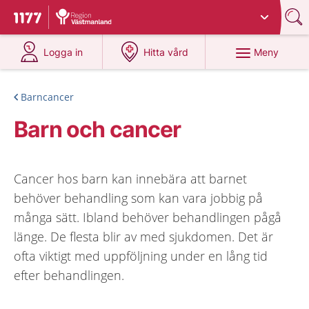
Du har valt region
Västmanland
.
Till startsidan för 1177
på 1177.se
på 1177.se
Meny
Logga in
Hitta vård
Barncancer
Barn och cancer
Cancer hos barn kan innebära att barnet
behöver behandling som kan vara jobbig på
många sätt. Ibland behöver behandlingen pågå
länge. De flesta blir av med sjukdomen. Det är
ofta viktigt med uppföljning under en lång tid
efter behandlingen.