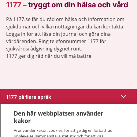
1177
–
tryggt om din hälsa och vård
På 1177.se får du råd om hälsa och information om
sjukdomar och vilka mottagningar du kan kontakta.
Logga in för att läsa din journal och göra dina
vårdärenden. Ring telefonnummer 1177 för
sjukvårdsrådgivning dygnet runt.
1177 ger dig råd när du vill må bättre.
Visa inn
1177 på flera språk
Visa inn
Den här webbplatsen använder
Om 1177
kakor
Visa inn
Kontakt
Vi använder kakor, cookies, för att ge dig en förbättrad
upplevelse, sammanställa statistik och för att viss