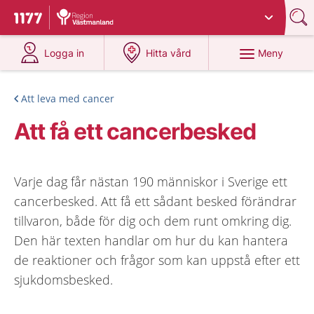
Du har valt region
Västmanland
.
Till startsidan för 1177
på 1177.se
på 1177.se
Meny
Logga in
Hitta vård
Att leva med cancer
Att få ett cancerbesked
Varje dag får nästan 190 människor i Sverige ett
cancerbesked. Att få ett sådant besked förändrar
tillvaron, både för dig och dem runt omkring dig.
Den här texten handlar om hur du kan hantera
de reaktioner och frågor som kan uppstå efter ett
sjukdomsbesked.