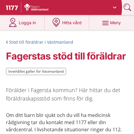
Du har valt region
Västmanland
.
Till startsidan för 1177
på 1177.se
på 1177.se
Meny
Logga in
Hitta vård
Stöd till föräldrar i Västmanland
Fagerstas stöd till föräldrar
Innehållet gäller för Västmanland
Innehållet gäller för Västmanland
Förälder i Fagersta kommun? Här hittar du det
föräldraskapsstöd som finns för dig.
Om ditt barn blir sjukt och du vill ha medicinsk
rådgivning tar du kontakt med 1177 eller din
vårdcentral. I livshotande situationer ringer du 112.