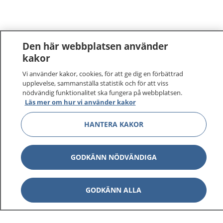
Den här webbplatsen använder
kakor
Vi använder kakor, cookies, för att ge dig en förbättrad
1177
–
tryggt om din hälsa och vård
upplevelse, sammanställa statistik och för att viss
nödvändig funktionalitet ska fungera på webbplatsen.
På 1177.se får du råd om hälsa och information om
Läs mer om hur vi använder kakor
sjukdomar och vilka mottagningar du kan kontakta.
Logga in för att läsa din journal och göra dina
HANTERA KAKOR
vårdärenden. Ring telefonnummer 1177 för
sjukvårdsrådgivning dygnet runt.
GODKÄNN NÖDVÄNDIGA
1177 ger dig råd när du vill må bättre.
GODKÄNN ALLA