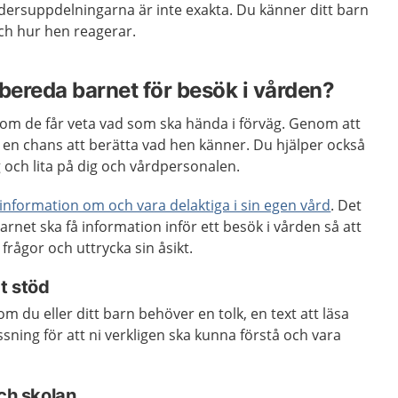
Åldersuppdelningarna är inte exakta. Du känner ditt barn
ch hur hen reagerar.
rbereda barnet för besök i vården?
m de får veta vad som ska hända i förväg. Genom att
 en chans att berätta vad hen känner. Du hjälper också
g och lita på dig och vårdpersonalen.
information om och vara delaktiga i sin egen vård
. Det
rnet ska få information inför ett besök i vården så att
 frågor och uttrycka sin åsikt.
at stöd
m du eller ditt barn behöver en tolk, en text att läsa
ing för att ni verkligen ska kunna förstå och vara
och skolan