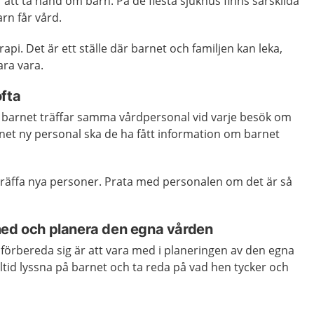
r att ta hand om barn. På de flesta sjukhus finns särskilda
rn får vård.
rapi. Det är ett ställe där barnet och familjen kan leka,
ra vara.
ofta
tt barnet träffar samma vårdpersonal vid varje besök om
arnet ny personal ska de ha fått information om barnet
 träffa nya personer. Prata med personalen om det är så
med och planera den egna vården
t förbereda sig är att vara med i planeringen av den egna
ltid lyssna på barnet och ta reda på vad hen tycker och