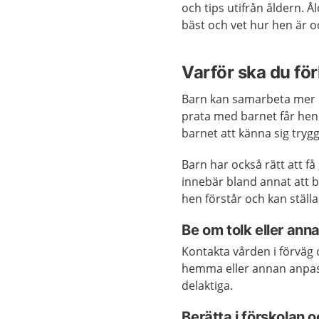
och tips utifrån åldern. 
bäst och vet hur hen är o
Varför ska du fö
Barn kan samarbeta mer o
prata med barnet får hen
barnet att känna sig tryg
Barn har också rätt att få
innebär bland annat att ba
hen förstår och kan ställa
Be om tolk eller ann
Kontakta vården i förväg o
hemma eller annan anpassn
delaktiga.
Berätta i förskolan 