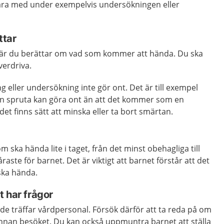
ara med under exempelvis undersökningen eller
ttar
 när du berättar om vad som kommer att hända. Du ska
verdriva.
g eller undersökning inte gör ont. Det är till exempel
 en spruta kan göra ont än att det kommer som en
det finns sätt att minska eller ta bort smärtan.
 ska hända lite i taget, från det minst obehagliga till
åraste för barnet. Det är viktigt att barnet förstår att det
 ska hända.
 har frågor
r de träffar vårdpersonal. Försök därför att ta reda på om
innan besöket. Du kan också uppmuntra barnet att ställa