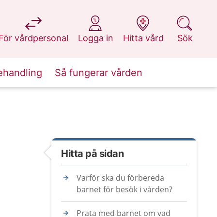
på 1177.se
på 1177.se
på 1177.se
på 1177.se
För vårdpersonal
Logga in
Hitta vård
Sök
ehandling
Så fungerar vården
Hitta på sidan
Varför ska du förbereda
barnet för besök i vården?
Prata med barnet om vad