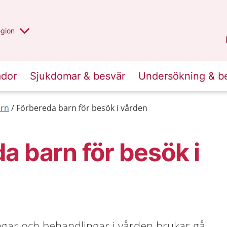
r valt region
n annan
egion
Västmanland
.
ador
Sjukdomar & besvär
Undersökning & b
arn
Förbereda barn för besök i vården
a barn för besök i
gar och behandlingar i vården brukar gå