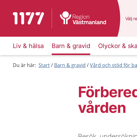
Till startsidan för 1177
Du ha
Välj
e
r
Liv & hälsa
Barn & gravid
Olyckor & sk
Du är här:
Start
Barn & gravid
Vård och stöd för b
Förbered
vården
Besök, undersöknin