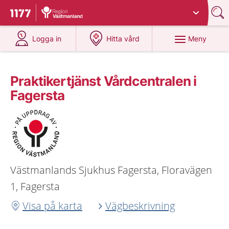
Du har valt region
Västmanland
.
Till startsidan för 1177
på 1177.se
på 1177.se
Meny
Logga in
Hitta vård
Praktikertjänst Vårdcentralen i
Fagersta
Västmanlands Sjukhus Fagersta, Floravägen
1, Fagersta
Visa på karta
Vägbeskrivning