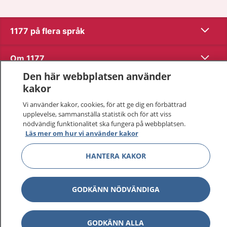
Visa inn
1177 på flera språk
Visa inn
Om 1177
Den här webbplatsen använder
Visa inn
Kontakt
kakor
Vi använder kakor, cookies, för att ge dig en förbättrad
upplevelse, sammanställa statistik och för att viss
Behandling av personuppgifter
nödvändig funktionalitet ska fungera på webbplatsen.
Läs mer om hur vi använder kakor
Hantering av kakor
HANTERA KAKOR
Inställningar för kakor
GODKÄNN NÖDVÄNDIGA
1177 – en tjänst från
Inera.
GODKÄNN ALLA