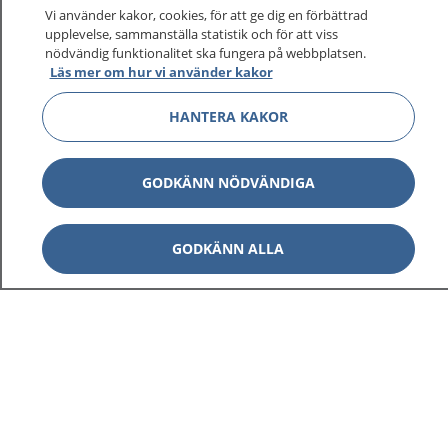
sjukvårdsrådgivning dygnet runt.
Vi använder kakor, cookies, för att ge dig en förbättrad
1177 ger dig råd när du vill må bättre.
upplevelse, sammanställa statistik och för att viss
nödvändig funktionalitet ska fungera på webbplatsen.
Läs mer om hur vi använder kakor
HANTERA KAKOR
Visa inn
1177 på flera språk
GODKÄNN NÖDVÄNDIGA
Visa inn
Om 1177
GODKÄNN ALLA
Visa inn
Kontakt
Behandling av personuppgifter
Hantering av kakor