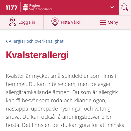
Du har valt region
Västernorrland
.
Till startsidan för 1177
på 1177.se
på 1177.se
Meny
Logga in
Hitta vård
Allergier och överkänslighet
Kvalsterallergi
Kvalster är mycket små spindeldjur som finns i
hemmet. Du kan inte se dem, men de avger
allergiframkallande ämnen. Du som är allergisk
kan få besvär som röda och kliande ögon,
nästäppa, upprepade nysningar och vattnig
snuva. Du kan också få andningsbesvär eller
hosta. Det finns en del du kan göra för att minska