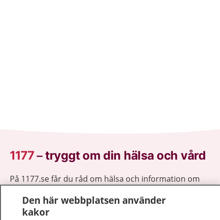
1177
–
tryggt om din hälsa och vård
På 1177.se får du råd om hälsa och information om
sjukdomar och vilka mottagningar du kan kontakta.
Den här webbplatsen använder
Logga in för att läsa din journal och göra dina
kakor
vårdärenden. Ring telefonnummer 1177 för