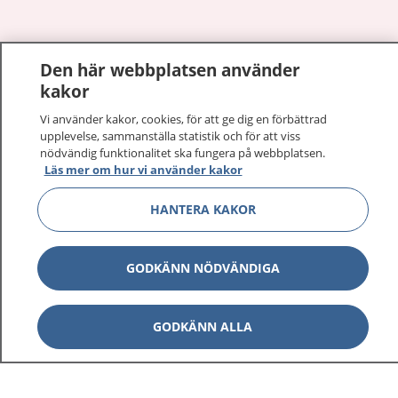
Den här webbplatsen använder
Visa inn
1177 på flera språk
kakor
Visa inn
Vi använder kakor, cookies, för att ge dig en förbättrad
Om 1177
upplevelse, sammanställa statistik och för att viss
nödvändig funktionalitet ska fungera på webbplatsen.
Visa inn
Läs mer om hur vi använder kakor
Kontakt
HANTERA KAKOR
Behandling av personuppgifter
GODKÄNN NÖDVÄNDIGA
Hantering av kakor
GODKÄNN ALLA
Inställningar för kakor
1177 – en tjänst från
Inera.