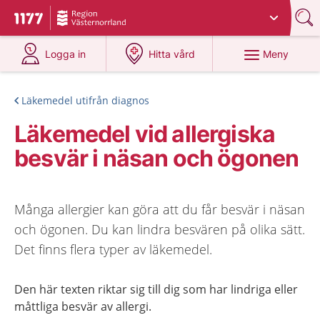
Du har valt region
Västernorrland
.
Till startsidan för 1177
på 1177.se
på 1177.se
Meny
Logga in
Hitta vård
Läkemedel utifrån diagnos
Läkemedel vid allergiska
besvär i näsan och ögonen
Många allergier kan göra att du får besvär i näsan
och ögonen. Du kan lindra besvären på olika sätt.
Det finns flera typer av läkemedel.
Den här texten riktar sig till dig som har lindriga eller
måttliga besvär av allergi.