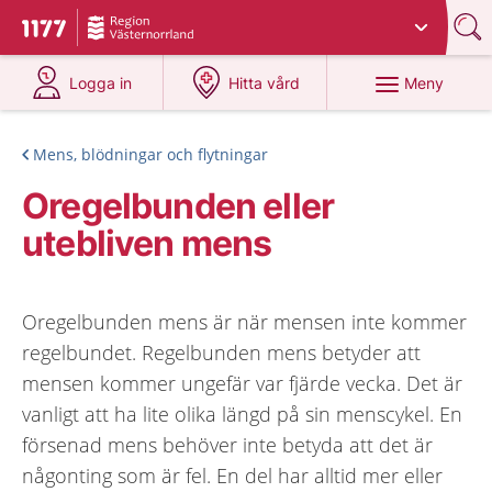
Du har valt region
Västernorrland
.
Till startsidan för 1177
på 1177.se
på 1177.se
Meny
Logga in
Hitta vård
Mens, blödningar och flytningar
Oregelbunden eller
utebliven mens
Oregelbunden mens är när mensen inte kommer
regelbundet. Regelbunden mens betyder att
mensen kommer ungefär var fjärde vecka. Det är
vanligt att ha lite olika längd på sin menscykel. En
försenad mens behöver inte betyda att det är
någonting som är fel. En del har alltid mer eller