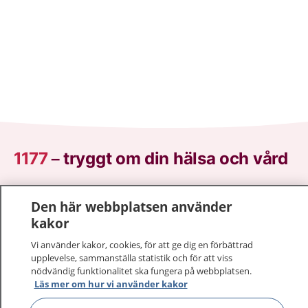
1177
–
tryggt om din hälsa och vård
På 1177.se får du råd om hälsa och information om
Den här webbplatsen använder
sjukdomar och vilka mottagningar du kan kontakta.
kakor
Logga in för att läsa din journal och göra dina
vårdärenden. Ring telefonnummer 1177 för
Vi använder kakor, cookies, för att ge dig en förbättrad
sjukvårdsrådgivning dygnet runt.
upplevelse, sammanställa statistik och för att viss
nödvändig funktionalitet ska fungera på webbplatsen.
1177 ger dig råd när du vill må bättre.
Läs mer om hur vi använder kakor