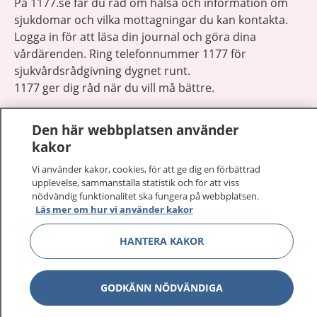
På 1177.se får du råd om hälsa och information om
sjukdomar och vilka mottagningar du kan kontakta.
Logga in för att läsa din journal och göra dina
vårdärenden. Ring telefonnummer 1177 för
sjukvårdsrådgivning dygnet runt.
1177 ger dig råd när du vill må bättre.
Den här webbplatsen använder
kakor
Vi använder kakor, cookies, för att ge dig en förbättrad
Visa inn
1177 på flera språk
upplevelse, sammanställa statistik och för att viss
nödvändig funktionalitet ska fungera på webbplatsen.
Läs mer om hur vi använder kakor
Visa inn
Om 1177
HANTERA KAKOR
Visa inn
Kontakt
GODKÄNN NÖDVÄNDIGA
Behandling av personuppgifter