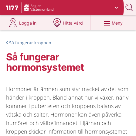
Du har valt region
Västernorrland
.
Till startsidan för 1177
på 1177.se
på 1177.se
Meny
Logga in
Hitta vård
Så fungerar kroppen
Så fungerar
hormonsystemet
Hormoner är ämnen som styr mycket av det som
händer i kroppen. Bland annat hur vi växer, när vi
kommer i puberteten och kroppens balans av
vätska och salter. Hormoner kan även påverka
humöret och välbefinnandet. Hjärnan och
kroppen skickar information till hormonsystemet