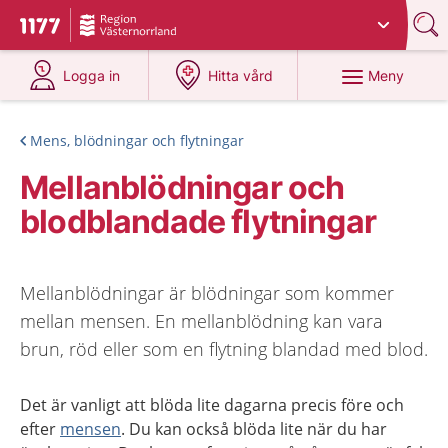
Du har valt region
Västernorrland
.
Till startsidan för 1177
på 1177.se
på 1177.se
Meny
Logga in
Hitta vård
Mens, blödningar och flytningar
Mellanblödningar och
blodblandade flytningar
Mellanblödningar är blödningar som kommer
mellan mensen. En mellanblödning kan vara
brun, röd eller som en flytning blandad med blod.
Det är vanligt att blöda lite dagarna precis före och
efter
mensen
. Du kan också blöda lite när du har