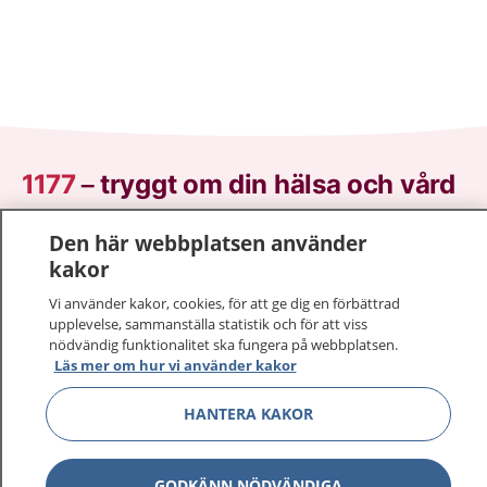
1177
–
tryggt om din hälsa och vård
På 1177.se får du råd om hälsa och information om
Den här webbplatsen använder
sjukdomar och vilka mottagningar du kan kontakta.
kakor
Logga in för att läsa din journal och göra dina
Vi använder kakor, cookies, för att ge dig en förbättrad
vårdärenden. Ring telefonnummer 1177 för
upplevelse, sammanställa statistik och för att viss
sjukvårdsrådgivning dygnet runt.
nödvändig funktionalitet ska fungera på webbplatsen.
1177 ger dig råd när du vill må bättre.
Läs mer om hur vi använder kakor
HANTERA KAKOR
GODKÄNN NÖDVÄNDIGA