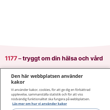
1177
–
tryggt om din hälsa och vård
På 1177.se får du råd om hälsa och information om
Den här webbplatsen använder
sjukdomar och vilka mottagningar du kan kontakta.
kakor
Logga in för att läsa din journal och göra dina
vårdärenden. Ring telefonnummer 1177 för
Vi använder kakor, cookies, för att ge dig en förbättrad
sjukvårdsrådgivning dygnet runt.
upplevelse, sammanställa statistik och för att viss
nödvändig funktionalitet ska fungera på webbplatsen.
1177 ger dig råd när du vill må bättre.
Läs mer om hur vi använder kakor