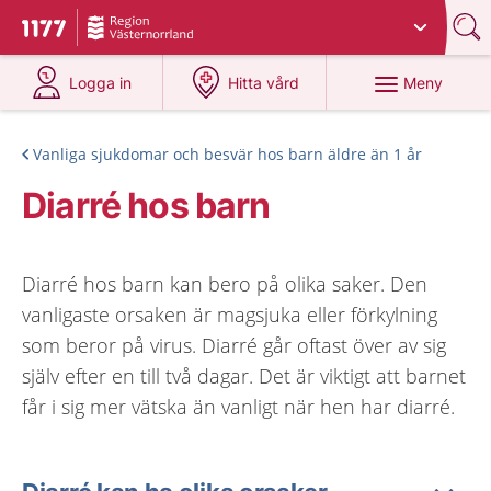
Du har valt region
Västernorrland
.
Till startsidan för 1177
på 1177.se
på 1177.se
Meny
Logga in
Hitta vård
Vanliga sjukdomar och besvär hos barn äldre än 1 år
Diarré hos barn
Diarré hos barn kan bero på olika saker. Den
vanligaste orsaken är magsjuka eller förkylning
som beror på virus. Diarré går oftast över av sig
själv efter en till två dagar. Det är viktigt att barnet
får i sig mer vätska än vanligt när hen har diarré.