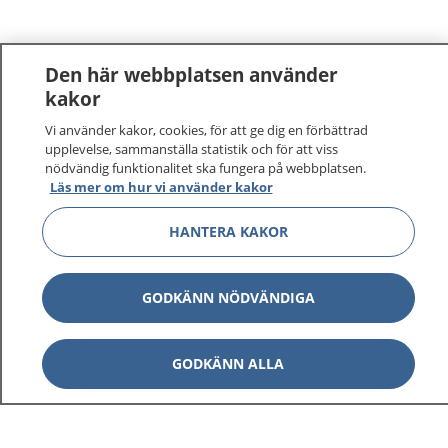
Den här webbplatsen använder
kakor
Vi använder kakor, cookies, för att ge dig en förbättrad
1177
–
tryggt om din hälsa och vård
upplevelse, sammanställa statistik och för att viss
nödvändig funktionalitet ska fungera på webbplatsen.
På 1177.se får du råd om hälsa och information om
Läs mer om hur vi använder kakor
sjukdomar och vilka mottagningar du kan kontakta.
HANTERA KAKOR
Logga in för att läsa din journal och göra dina
vårdärenden. Ring telefonnummer 1177 för
sjukvårdsrådgivning dygnet runt.
GODKÄNN NÖDVÄNDIGA
1177 ger dig råd när du vill må bättre.
GODKÄNN ALLA
Visa inn
1177 på flera språk