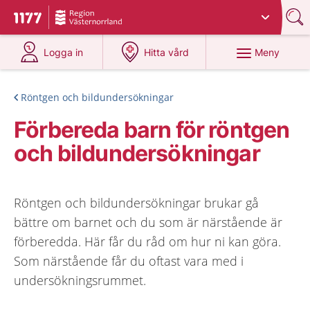
Du har valt region
Västernorrland
.
Till startsidan för 1177
på 1177.se
på 1177.se
Meny
Logga in
Hitta vård
Röntgen och bildundersökningar
Förbereda barn för röntgen
och bildundersökningar
Röntgen och bildundersökningar brukar gå
bättre om barnet och du som är närstående är
förberedda. Här får du råd om hur ni kan göra.
Som närstående får du oftast vara med i
undersökningsrummet.