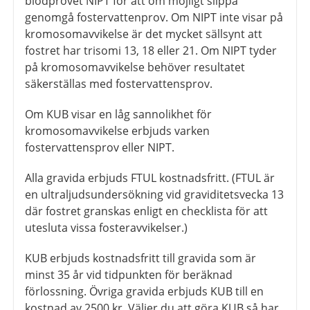
blodprovet NIPT för att om möjligt slippa
genomgå fostervattenprov. Om NIPT inte visar på
kromosomavvikelse är det mycket sällsynt att
fostret har trisomi 13, 18 eller 21. Om NIPT tyder
på kromosomavvikelse behöver resultatet
säkerställas med fostervattensprov.
Om KUB visar en låg sannolikhet för
kromosomavvikelse erbjuds varken
fostervattensprov eller NIPT.
Alla gravida erbjuds FTUL kostnadsfritt. (FTUL är
en ultraljudsundersökning vid graviditetsvecka 13
där fostret granskas enligt en checklista för att
utesluta vissa fosteravvikelser.)
KUB erbjuds kostnadsfritt till gravida som är
minst 35 år vid tidpunkten för beräknad
förlossning. Övriga gravida erbjuds KUB till en
kostnad av 2500 kr. Väljer du att göra KUB så har