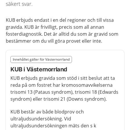
säkert svar.
KUB erbjuds endast i en del regioner och till vissa
gravida. KUB är frivilligt, precis som all annan
fosterdiagnostik. Det är alltid du som är gravid som
bestämmer om du vill göra provet eller inte.
Slut på det regionala tillägget från region Västernorrl
Innehållet gäller för Västernorrland
Nedan innehåll gäller region Västernorrland
KUB i Västernorrland
KUB erbjuds gravida som stöd i sitt beslut att ta
reda på om fostret har kromosomavvikelserna
trisomi 13 (Pataus syndrom), trisomi 18 (Edwards
syndrom) eller trisomi 21 (Downs syndrom).
KUB består av både blodprov och
ultraljudsundersökning. Vid
ultraljudsundersökningen mäts den s k