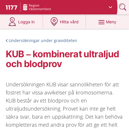
Du har valt region
Västernorrland
.
Till startsidan för 1177
på 1177.se
på 1177.se
Meny
Logga in
Hitta vård
Undersökningar under graviditeten
KUB – kombinerat ultraljud
och blodprov
Undersökningen KUB visar sannolikheten för att
fostret har vissa avvikelser på kromosomerna.
KUB består av ett blodprov och en
ultraljudsundersökning. Provet kan inte ge helt
säkra svar, bara en uppskattning. Det kan behöva
kompletteras med andra prov för att ge ett helt