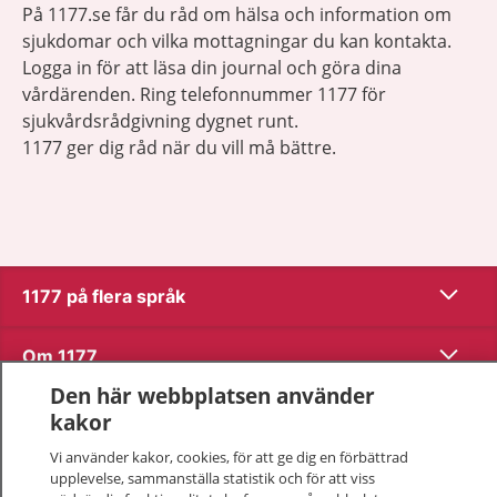
På 1177.se får du råd om hälsa och information om
sjukdomar och vilka mottagningar du kan kontakta.
Logga in för att läsa din journal och göra dina
vårdärenden. Ring telefonnummer 1177 för
sjukvårdsrådgivning dygnet runt.
1177 ger dig råd när du vill må bättre.
Visa inn
1177 på flera språk
Visa inn
Om 1177
Den här webbplatsen använder
Visa inn
Kontakt
kakor
Vi använder kakor, cookies, för att ge dig en förbättrad
upplevelse, sammanställa statistik och för att viss
Behandling av personuppgifter