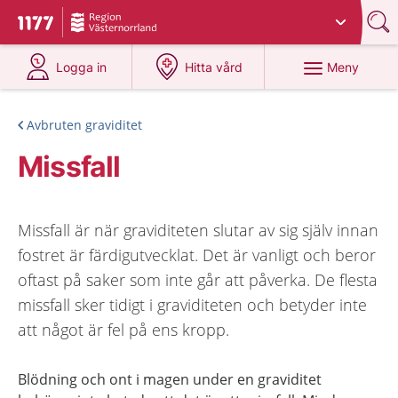
Du har valt region
Västernorrland
.
Till startsidan för 1177
på 1177.se
på 1177.se
Meny
Logga in
Hitta vård
Avbruten graviditet
Missfall
Missfall är när graviditeten slutar av sig själv innan
fostret är färdigutvecklat. Det är vanligt och beror
oftast på saker som inte går att påverka. De flesta
missfall sker tidigt i graviditeten och betyder inte
att något är fel på ens kropp.
Blödning och ont i magen under en graviditet