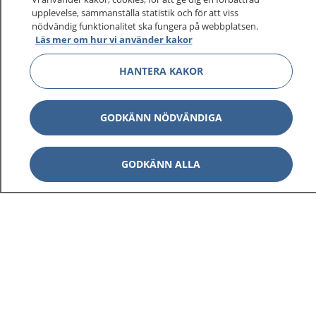
sjukdomar och vilka mottagningar du kan kontakta.
upplevelse, sammanställa statistik och för att viss
nödvändig funktionalitet ska fungera på webbplatsen.
Logga in för att läsa din journal och göra dina
Läs mer om hur vi använder kakor
vårdärenden. Ring telefonnummer 1177 för
sjukvårdsrådgivning dygnet runt.
HANTERA KAKOR
1177 ger dig råd när du vill må bättre.
GODKÄNN NÖDVÄNDIGA
GODKÄNN ALLA
Visa inn
1177 på flera språk
Visa inn
Om 1177
Visa inn
Kontakt
Behandling av personuppgifter