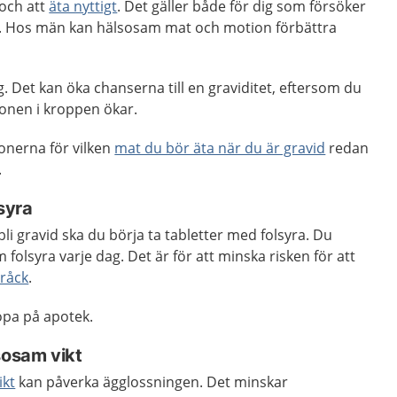
och att
äta nyttigt
. Det gäller både för dig som försöker
er. Hos män kan hälsosam mat och motion förbättra
g. Det kan öka chanserna till en graviditet, eftersom du
ionen i kroppen ökar.
onerna för vilken
mat du bör äta när du är gravid
redan
.
syra
bli gravid ska du börja ta tabletter med folsyra. Du
folsyra varje dag. Det är för att minska risken för att
råck
.
köpa på apotek.
sosam vikt
ikt
kan påverka ägglossningen. Det minskar