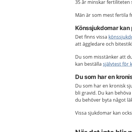
35 år minskar fertilitete
Män är som mest fertila fr
Könssjukdomar kan p
Det finns vissa
könssjuk
att äggledare och bitesti
Du som misstänker att du
kan beställa
självtest för
Du som har en kroni
Du som har en kronisk sj
bli gravid. Du kan behöva 
du behöver byta något läk
Vissa sjukdomar kan också