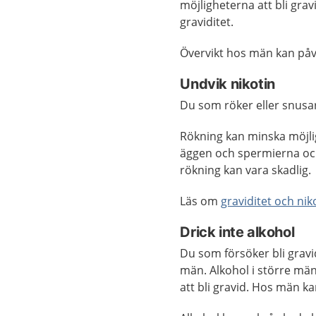
möjligheterna att bli gra
graviditet.
Övervikt hos män kan påv
Undvik nikotin
Du som röker eller snusar
Rökning kan minska möjlig
äggen och spermierna och
rökning kan vara skadlig.
Läs om
graviditet och nik
Drick inte alkohol
Du som försöker bli grav
män. Alkohol i större män
att bli gravid. Hos män ka