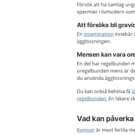
Försök att ha samlag unge
spermier i livmodern so
Att försöka bli grav
En
insemination
innebär a
ägglossningen.
Mensen kan vara or
En del har regelbunden 
oregelbunden mens är det
du använda ägglossningst
Du kan också behöva få
l
regelbunden.
En läkare s
Vad kan påverka 
Kvinnor
är mest fertila mel