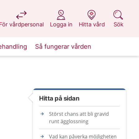
på 1177.se
på 1177.se
på 1177.se
på 1177.se
För vårdpersonal
Logga in
Hitta vård
Sök
ehandling
Så fungerar vården
Hitta på sidan
Störst chans att bli gravid
runt ägglossning
Vad kan påverka möjligheten