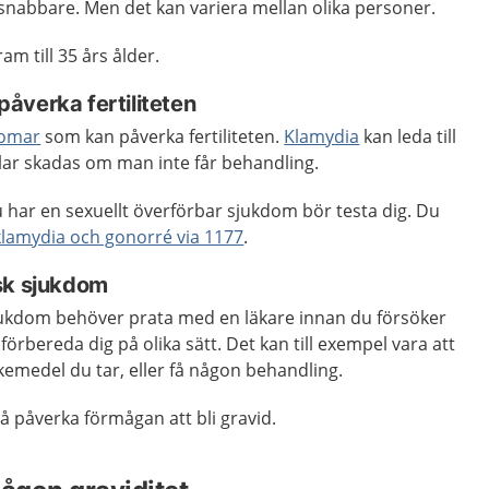
n snabbare. Men det kan variera mellan olika personer.
am till 35 års ålder.
åverka fertiliteten
domar
som kan påverka fertiliteten.
Klamydia
kan leda till
klar skadas om man inte får behandling.
 har en sexuellt överförbar sjukdom bör testa dig. Du
 klamydia och gonorré via 1177
.
sk sjukdom
ukdom behöver prata med en läkare innan du försöker
förbereda dig på olika sätt. Det kan till exempel vara att
emedel du tar, eller få någon behandling.
 påverka förmågan att bli gravid.