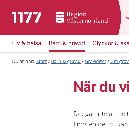
Till startsidan för 1177
D
Vä
Liv & hälsa
Barn & gravid
Olyckor & sk
Du är här:
Start
Barn & gravid
Graviditet
Om grav
När du vi
Det går inte att hel
finns en del du kan