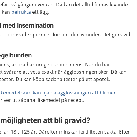
fär två gånger i veckan. Då kan det alltid finnas levande
m kan
befrukta
ett ägg.
id med insemination
tt donerade spermier förs in i din livmoder. Det görs vid
egelbunden
mens, andra har oregelbunden mens. När du har
 svårare att veta exakt när ägglossningen sker. Då kan
ester. Du kan köpa sådana tester på ett apotek.
äkemedel som kan hjälpa ägglossningen att bli mer
kriver ut sådana läkemedel på recept.
möjligheten att bli gravid?
lan 18 till 25 år. Därefter minskar fertiliteten sakta. Efter