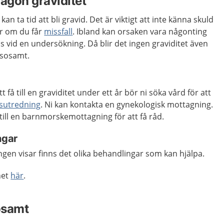
 någon graviditet
 kan ta tid att bli gravid. Det är viktigt att inte känna skuld
er om du får
missfall
. Ibland kan orsaken vara någonting
 vid en undersökning. Då blir det ingen graviditet även
lsosamt.
tt få till en graviditet under ett år bör ni söka vård för att
etsutredning
. Ni kan kontakta en gynekologisk mottagning.
till en barnmorskemottagning för att få råd.
ngar
gen visar finns det olika behandlingar som kan hjälpa.
het
här
.
sosamt