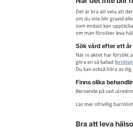
När det inte blir
Det är bra att veta att det
om du inte blir gravid ell
som endast kan upptäckas
om man försöker leva hä
Sök vård efter ett år
När ni aktivt har försökt a
göra en så kallad
fertilit
Du kan också höra av dig 
Finns olika behandli
Beroende på vad utrednin
Läs mer ofrivillig barnlös
Bra att leva häl