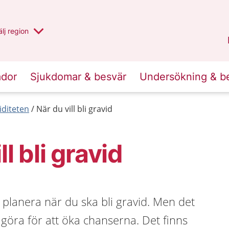
u har valt region
lj
en annan
region
Västernorrland
.
ador
Sjukdomar & besvär
Undersökning & b
iditeten
När du vill bli gravid
ll bli gravid
t planera när du ska bli gravid. Men det
 göra för att öka chanserna. Det finns