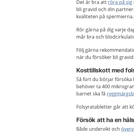
Det är bra att
röra på sig
bli gravid och din partn
kvaliteten på spermierna.
Rör gärna på dig varje da
mår bra och blodcirkulat
Följ gärna rekommendati
när du försöker bli gravid
Kosttillskott med fol
Så fort du börjar försöka 
behöver ta 400 mikrogram 
barnet ska få
ryggmärgsb
Folsyratabletter går att 
Försök att ha en häl
Både undervikt och
överv