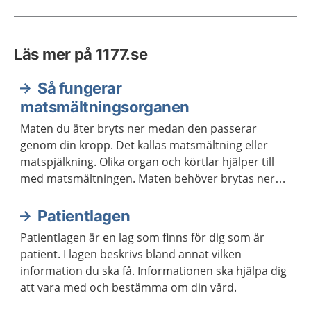
Läs mer på 1177.se
Så fungerar
matsmältningsorganen
Maten du äter bryts ner medan den passerar
genom din kropp. Det kallas matsmältning eller
matspjälkning. Olika organ och körtlar hjälper till
med matsmältningen. Maten behöver brytas ner
för att kroppen ska kunna ta upp näringen som
maten innehåller.
Patientlagen
Patientlagen är en lag som finns för dig som är
patient. I lagen beskrivs bland annat vilken
information du ska få. Informationen ska hjälpa dig
att vara med och bestämma om din vård.