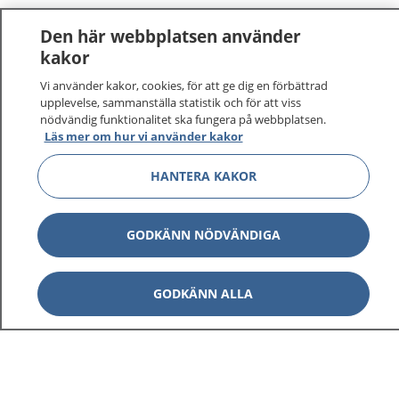
Den här webbplatsen använder
kakor
Vi använder kakor, cookies, för att ge dig en förbättrad
1177
–
tryggt om din hälsa och vård
upplevelse, sammanställa statistik och för att viss
nödvändig funktionalitet ska fungera på webbplatsen.
Läs mer om hur vi använder kakor
På 1177.se får du råd om hälsa och information om
sjukdomar och vilka mottagningar du kan kontakta.
HANTERA KAKOR
Logga in för att läsa din journal och göra dina
vårdärenden. Ring telefonnummer 1177 för
sjukvårdsrådgivning dygnet runt.
GODKÄNN NÖDVÄNDIGA
1177 ger dig råd när du vill må bättre.
GODKÄNN ALLA
Visa inn
1177 på flera språk