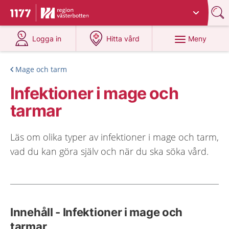
Du har valt region
Västerbotten
.
Till startsidan för 1177
på 1177.se
på 1177.se
Meny
Logga in
Hitta vård
Mage och tarm
Infektioner i mage och
tarmar
Läs om olika typer av infektioner i mage och tarm,
vad du kan göra själv och när du ska söka vård.
Innehåll - Infektioner i mage och
tarmar