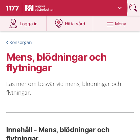
Du har valt region
Västerbotten
.
Till startsidan för 1177
på 1177.se
på 1177.se
Meny
Logga in
Hitta vård
Könsorgan
Mens, blödningar och
flytningar
Läs mer om besvär vid mens, blödningar och
flytningar.
Innehåll - Mens, blödningar och
flytningar