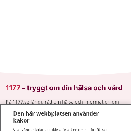
1177
–
tryggt om din hälsa och vård
På 1177.se får du råd om hälsa och information om
sjukdomar och vilka mottagningar du kan kontakta.
Den här webbplatsen använder
Logga in för att läsa din journal och göra dina
kakor
vårdärenden. Ring telefonnummer 1177 för
sjukvårdsrådgivning dygnet runt.
Vi använder kakor, cookies, för att ge dig en förbättrad