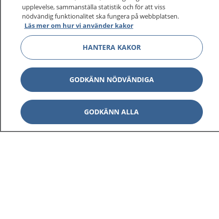
upplevelse, sammanställa statistik och för att viss
1177 ger dig råd när du vill må bättre.
nödvändig funktionalitet ska fungera på webbplatsen.
Läs mer om hur vi använder kakor
HANTERA KAKOR
Visa inn
1177 på flera språk
GODKÄNN NÖDVÄNDIGA
Visa inn
Om 1177
GODKÄNN ALLA
Visa inn
Kontakt
Behandling av personuppgifter
Hantering av kakor
Inställningar för kakor