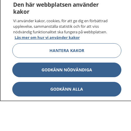
1177
–
tryggt om din hälsa och vård
Den här webbplatsen använder
kakor
På 1177.se får du råd om hälsa och information om
Vi använder kakor, cookies, för att ge dig en förbättrad
sjukdomar och vilka mottagningar du kan kontakta.
upplevelse, sammanställa statistik och för att viss
Logga in för att läsa din journal och göra dina
nödvändig funktionalitet ska fungera på webbplatsen.
vårdärenden. Ring telefonnummer 1177 för
Läs mer om hur vi använder kakor
sjukvårdsrådgivning dygnet runt.
1177 ger dig råd när du vill må bättre.
HANTERA KAKOR
GODKÄNN NÖDVÄNDIGA
Visa inn
1177 på flera språk
GODKÄNN ALLA
Visa inn
Om 1177
Visa inn
Kontakt