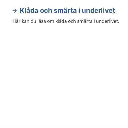
Klåda och smärta i underlivet
Här kan du läsa om klåda och smärta i underlivet.