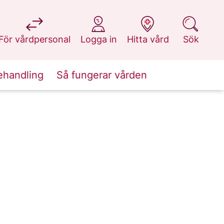
på 1177.se
på 1177.se
på 1177.se
på 1177.se
För vårdpersonal
Logga in
Hitta vård
Sök
ehandling
Så fungerar vården