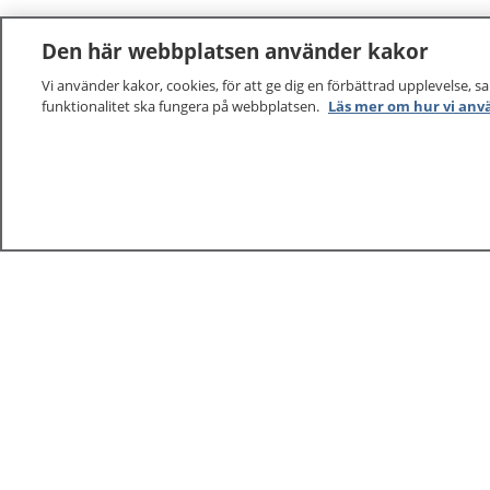
Den här webbplatsen använder kakor
Vi använder kakor, cookies, för att ge dig en förbättrad upplevelse, s
funktionalitet ska fungera på webbplatsen.
Läs mer om hur vi anv
1177
–
tryggt om din hälsa och vård
På 1177.se får du råd om hälsa och information om 
vilka mottagningar du kan kontakta. Logga in för att lä
och göra dina vårdärenden. Ring telefonnummer 1177
sjukvårdsrådgivning dygnet runt.
1177 ger dig råd när du vill må bättre.